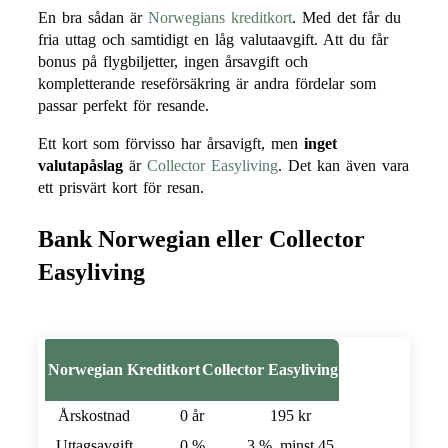
En bra sådan är
Norwegians kreditkort
. Med det får du
fria uttag och samtidigt en låg valutaavgift. Att du får
bonus på flygbiljetter, ingen årsavgift och
kompletterande reseförsäkring är andra fördelar som
passar perfekt för resande.
Ett kort som förvisso har årsavigft, men
inget
valutapåslag
är
Collector Easyliving
. Det kan även vara
ett prisvärt kort för resan.
Bank Norwegian eller Collector
Easyliving
Norwegian Kreditkort
Collector Easyliving
Årskostnad
0 år
195 kr
Uttagsavgift
0 %
3 %, minst 45