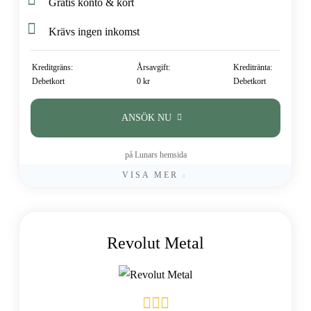
Gratis konto & kort
Krävs ingen inkomst
Kreditgräns:
Årsavgift:
Kreditränta:
Debetkort
0 kr
Debetkort
ANSÖK NU
på Lunars hemsida
VISA MER
Revolut Metal