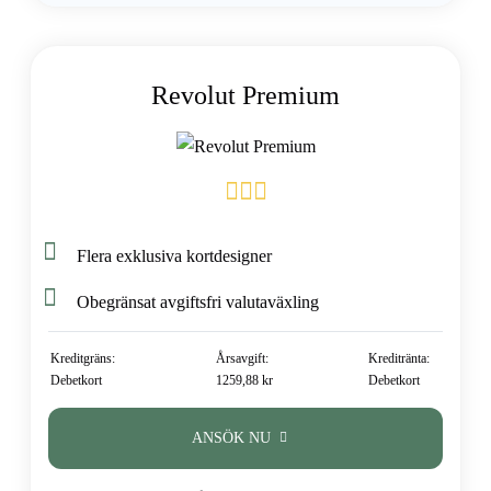
Revolut Premium
Flera exklusiva kortdesigner
Obegränsat avgiftsfri valutaväxling
Kreditgräns:
Årsavgift:
Kreditränta:
Debetkort
1259,88 kr
Debetkort
ANSÖK NU