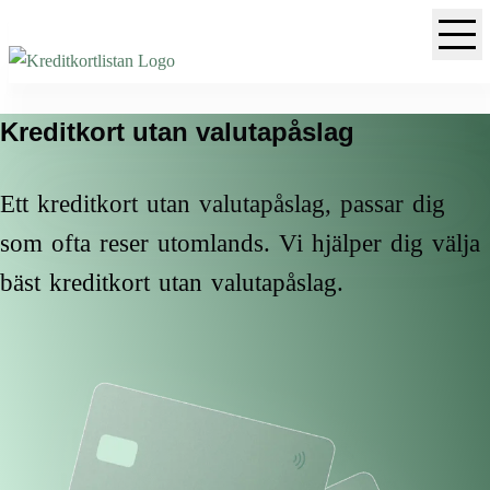
Kreditkort utan valutapåslag
Ett kreditkort utan valutapåslag, passar dig
som ofta reser utomlands. Vi hjälper dig välja
bäst kreditkort utan valutapåslag.