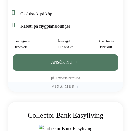
Cashback på köp
Rabatt på flygplanslounger
Kreditgräns:
Årsavgift:
Kreditränta:
Debetkort
2279,88 kr
Debetkort
ANSÖK NU
på Revoluts hemsida
VISA MER
Collector Bank Easyliving