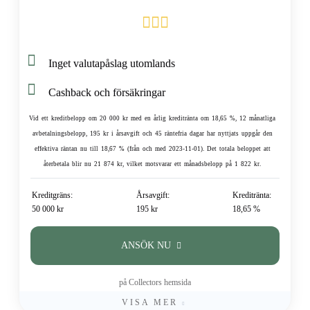
Inget valutapåslag utomlands
Cashback och försäkringar
Vid ett kreditbelopp om 20 000 kr med en årlig kreditränta om 18,65 %, 12 månatliga
avbetalningsbelopp, 195 kr i årsavgift och 45 räntefria dagar har nyttjats uppgår den
effektiva räntan nu till 18,67 % (från och med 2023-11-01). Det totala beloppet att
återbetala blir nu 21 874 kr, vilket motsvarar ett månadsbelopp på 1 822 kr.
Kreditgräns:
Årsavgift:
Kreditränta:
50 000 kr
195 kr
18,65 %
ANSÖK NU
på Collectors hemsida
VISA MER