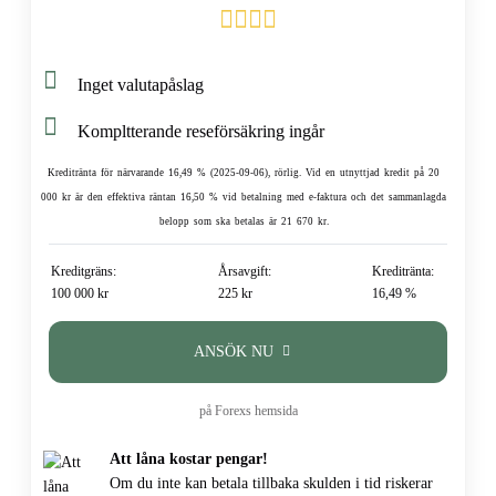
Inget valutapåslag
Kompltterande reseförsäkring ingår
Kreditränta för närvarande 16,49 % (2025-09-06), rörlig. Vid en utnyttjad kredit på 20
000 kr är den effektiva räntan 16,50 % vid betalning med e-faktura och det sammanlagda
belopp som ska betalas är 21 670 kr.
Kreditgräns:
Årsavgift:
Kreditränta:
100 000 kr
225 kr
16,49 %
ANSÖK NU
på Forexs hemsida
Att låna kostar pengar!
Om du inte kan betala tillbaka skulden i tid riskerar