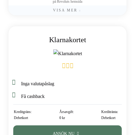
på Revoluts hemsida
VISA MER
Klarnakortet
Inga valutapåslag
Få cashback
Kreditgräns:
Årsavgift:
Kreditränta:
Debetkort
0 kr
Debetkort
ANSÖK NU