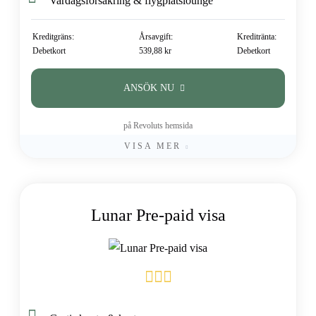
Vardagsförsäkring & flygplatslounge
Kreditgräns:
Årsavgift:
Kreditränta:
Debetkort
539,88 kr
Debetkort
ANSÖK NU
på Revoluts hemsida
VISA MER
Lunar Pre-paid visa