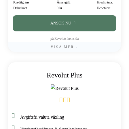
Kreditgräns:
Årsavgift:
Kreditränta:
Debetkort
0 kr
Debetkort
ANSÖK NU
på Revoluts hemsida
VISA MER
Revolut Plus
Avgiftsfri valuta växling