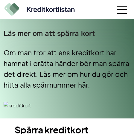
Läs mer om att spärra kort
Om man tror att ens kreditkort har
hamnat i orätta händer bör man spärra
det direkt. Läs mer om hur du gör och
hitta alla spärrnummer här.
Spärra kreditkort