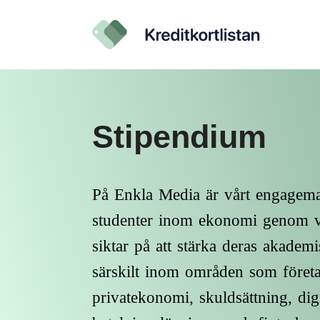
Stipendium
På Enkla Media är vårt engagema
studenter inom ekonomi genom v
siktar på att stärka deras akadem
särskilt inom områden som föret
privatekonomi, skuldsättning, digi