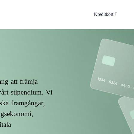
Kreditkort
ng att främja
årt stipendium. Vi
iska framgångar,
agsekonomi,
tala