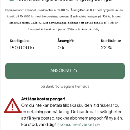
Representativt exempel: Krediträntan är 22,00 %. Årsavgiften är 0 kr. Vid nyttjande av en
kredit på 10 000 kr med återbetalning genom 12 månadsbetalningar på 936 kr, är den
effektiva räntan 24,36 %. Det sammanlagda beloppet att betala tillbaka är 11 231 kr.
Exemplet är beräknat i januari 2026 och räntan är rörlig.
Kreditgräns:
Årsavgift:
Kreditränta:
150 000 kr
0 kr
22 %
ANSÖK NU
på Bank Norwegians hemsida
Att låna kostar pengar!
Om du inte kan betala tillbaka skulden i tid riskerar du
en betalningsanmärkning. Det kan leda till svårigheter
att få hyra bostad, teckna abonnemang och få nya lån.
För stöd, vänd dig till
konsumentverket.se
.