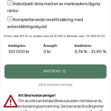
Individuell ränta med en av marknadens lägsta
räntor
Kompletterande reseförsäkring med
avbeställningsskydd
Effektiv ränta 18,91 % vid utnyttjad kredit på 30 000 kr återbetalt under 1 år (2025-07-01).
Kreditgräns:
Årsavgift:
Kreditränta:
120 000 kr
0 kr
9,74 % - 21,90 %
ANSÖK NU
på re:members hemsida
Att låna kostar pengar!
Om du inte kan betala tillbaka skulden i tid riskerar du
en betalningsanmärkning. Det kan leda till svårigheter