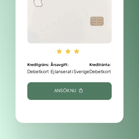
Kreditgräns:
Årsavgift:
Kreditränta:
Debetkort
Ej lanserat i Sverige
Debetkort
ANSÖK NU