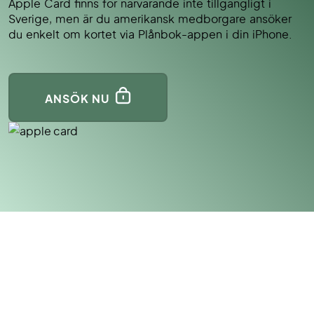
Apple Card finns för närvarande inte tillgängligt i
Sverige, men är du amerikansk medborgare ansöker
du enkelt om kortet via Plånbok-appen i din iPhone.
ANSÖK NU