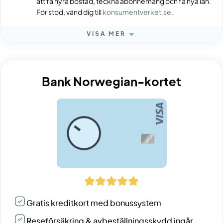
att få hyra bostad, teckna abonnemang och få nya lån.
För stöd, vänd dig till
konsumentverket.se
.
VISA MER
Bank Norwegian-kortet
Gratis kreditkort med bonussystem
Reseförsäkring & avbeställningsskydd ingår