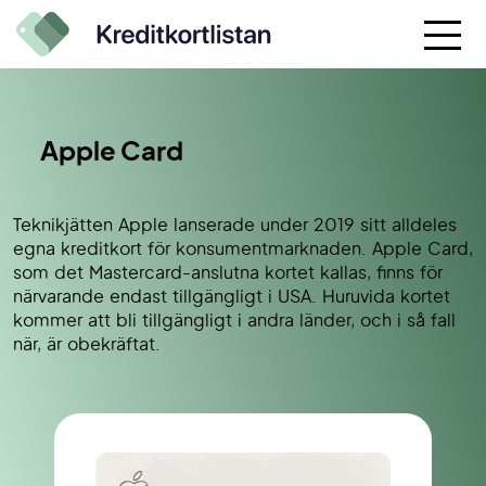
Apple Card
Teknikjätten Apple lanserade under 2019 sitt alldeles
egna kreditkort för konsumentmarknaden. Apple Card,
som det Mastercard-anslutna kortet kallas, finns för
närvarande endast tillgängligt i USA. Huruvida kortet
kommer att bli tillgängligt i andra länder, och i så fall
när, är obekräftat.