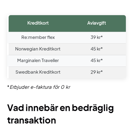
Kreditkort
Aviavgift
Re:member flex
39 kr*
Norwegian Kreditkort
45 kr*
Marginalen Traveller
45 kr*
Swedbank Kreditkort
29 kr*
*
Erbjuder e-faktura för 0 kr
Vad innebär en bedräglig
transaktion