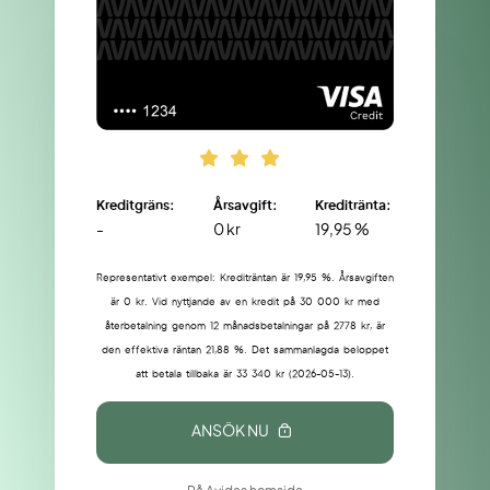
Kreditgräns:
Årsavgift:
Kreditränta:
-
0 kr
19,95 %
Representativt exempel: Krediträntan är 19,95 %. Årsavgiften
är 0 kr. Vid nyttjande av en kredit på 30 000 kr med
återbetalning genom 12 månadsbetalningar på 2778 kr, är
den effektiva räntan 21,88 %. Det sammanlagda beloppet
att betala tillbaka är 33 340 kr (2026-05-13).
ANSÖK NU