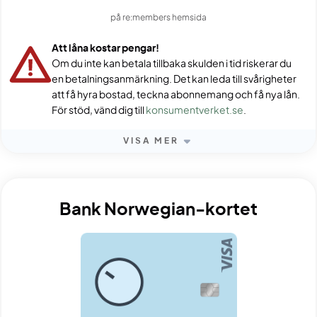
på re:members hemsida
Att låna kostar pengar!
Om du inte kan betala tillbaka skulden i tid riskerar du
en betalningsanmärkning. Det kan leda till svårigheter
att få hyra bostad, teckna abonnemang och få nya lån.
För stöd, vänd dig till
konsumentverket.se
.
VISA MER
Bank Norwegian-kortet