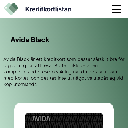
Avida Black
Avida Black är ett kreditkort som passar särskilt bra för
dig som gillar att resa. Kortet inkluderar en
kompletterande reseförsäkring när du betalar resan
med kortet, och det tas inte ut något valutapåslag vid
köp utomlands.