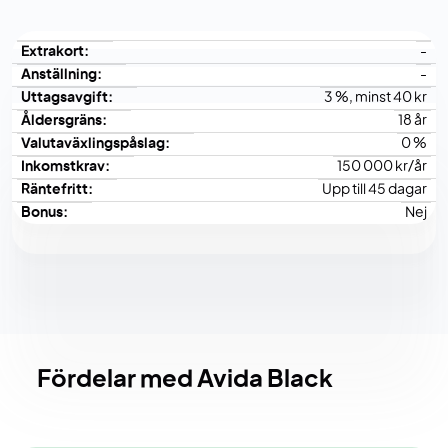
Extrakort:
-
Anställning:
-
Uttagsavgift:
3 %, minst 40 kr
Åldersgräns:
18 år
Valutaväxlingspåslag:
0 %
Inkomstkrav:
150 000 kr/år
Räntefritt:
Upp till 45 dagar
Bonus:
Nej
Fördelar med Avida Black