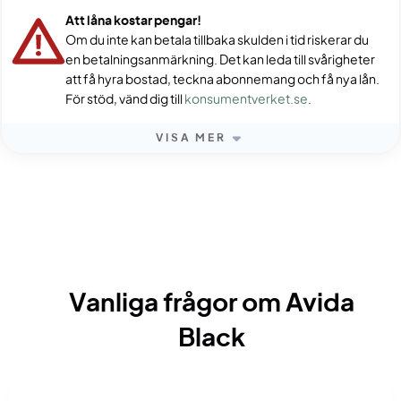
Att låna kostar pengar!
Om du inte kan betala tillbaka skulden i tid riskerar du
en betalningsanmärkning. Det kan leda till svårigheter
att få hyra bostad, teckna abonnemang och få nya lån.
För stöd, vänd dig till
konsumentverket.se
.
VISA MER
Vanliga frågor om Avida
Black