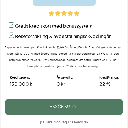
Gratis kreditkort med bonussystem
Reseförsäkring & avbeställningsskydd ingår
Representativt exempel: Krediträntan är 22,00 %. Årsavgiften är 0 kr. Vid nyttjande av en
kredit på 10 000 kr med återbetalning genom 12 månadsbetalningar på 936 kr, är den
effektiva räntan 24,36 %. Det sammanlagda beloppet att betala tillbaka är 11 231 kr.
Exemplet är beräknat i januari 2026 och räntan är rörlig.
Kreditgräns:
Årsavgift:
Kreditränta:
150 000 kr
0 kr
22 %
ANSÖK NU
på Bank Norwegians hemsida