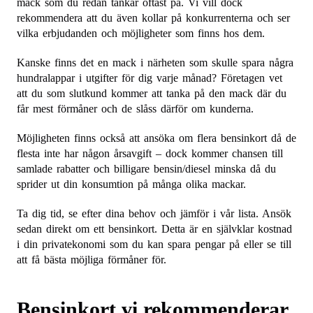
mack som du redan tankar oftast på. Vi vill dock
rekommendera att du även kollar på konkurrenterna och ser
vilka erbjudanden och möjligheter som finns hos dem.
Kanske finns det en mack i närheten som skulle spara några
hundralappar i utgifter för dig varje månad? Företagen vet
att du som slutkund kommer att tanka på den mack där du
får mest förmåner och de slåss därför om kunderna.
Möjligheten finns också att ansöka om flera bensinkort då de
flesta inte har någon årsavgift – dock kommer chansen till
samlade rabatter och billigare bensin/diesel minska då du
sprider ut din konsumtion på många olika mackar.
Ta dig tid, se efter dina behov och jämför i vår lista. Ansök
sedan direkt om ett bensinkort. Detta är en självklar kostnad
i din privatekonomi som du kan spara pengar på eller se till
att få bästa möjliga förmåner för.
Bensinkort vi rekommenderar