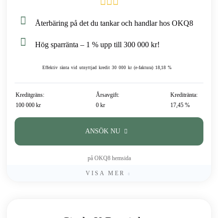
Återbäring på det du tankar och handlar hos OKQ8
Hög sparränta – 1 % upp till 300 000 kr!
Effektiv ränta vid utnyttjad kredit 30 000 kr (e-faktura) 18,18 %
Kreditgräns:
Årsavgift:
Kreditränta:
100 000 kr
0 kr
17,45 %
ANSÖK NU
på OKQ8 hemsida
VISA MER