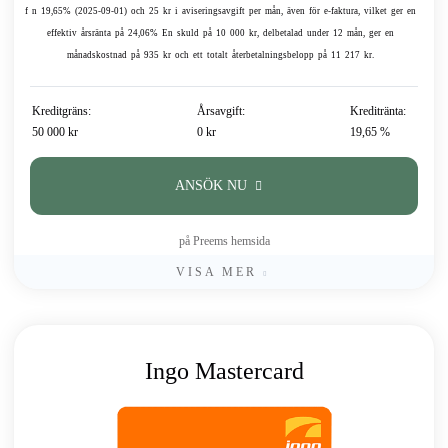
f n 19,65% (2025-09-01) och 25 kr i aviseringsavgift per mån, även för e-faktura, vilket ger en
effektiv årsränta på 24,06% En skuld på 10 000 kr, delbetalad under 12 mån, ger en
månadskostnad på 935 kr och ett totalt återbetalningsbelopp på 11 217 kr.
Kreditgräns:
Årsavgift:
Kreditränta:
50 000 kr
0 kr
19,65 %
ANSÖK NU
på Preems hemsida
VISA MER
Ingo Mastercard