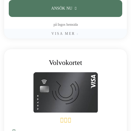
ANSÖK NU
på Ingos hemsida
VISA MER
Volvokortet