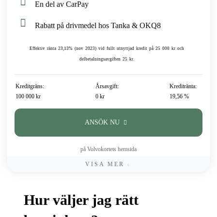
En del av CarPay
Rabatt på drivmedel hos Tanka & OKQ8
Effektiv ränta 23,13% (nov 2023) vid fullt utnyttjad kredit på 25 000 kr och
delbetalningsavgiften 25 kr.
Kreditgräns:
Årsavgift:
Kreditränta:
100 000 kr
0 kr
19,56 %
ANSÖK NU
på Volvokortets hemsida
VISA MER
Hur väljer jag rätt