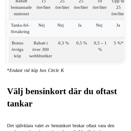
Rabatt
15
25
25
10
Upp till
bemannade
öre/liter
öre/liter
öre/liter
öre/liter
25
stationer
öre/liter
Tanka-fel-
Nej
Nej
Ja
Nej
Ja
försäkring
Bonus
Rabatt i
0,3 %
0,5 %
0,5 – 1
5 %*
övriga
över 300
%
köp
webbbutiker
*
Endast vid köp hos Circle K
Välj bensinkort där du oftast
tankar
Det självklara valet av bensinkort brukar oftast vara den