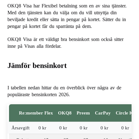
OKQ8 Visa har Flexibel betalning som en av sina tjänster.
Med den tjänsten kan du välja om du vill utnyttja din
beviljade kredit eller sätta in pengar på kortet. Sätter du in
pengar på kortet får du sparränta på dem.
OKQ8 Visa är ett väldigt bra bensinkort som också sitter
inne på Visas alla fördelar.
Jämför bensinkort
I tabellen nedan hittar du en överblick över några av de
populäraste bensinkorten 2026.
Re:member Flex
OKQ8
Preem
CarPay
Circle K
Årsavgift
0 kr
0 kr
0 kr
0 kr
0 kr