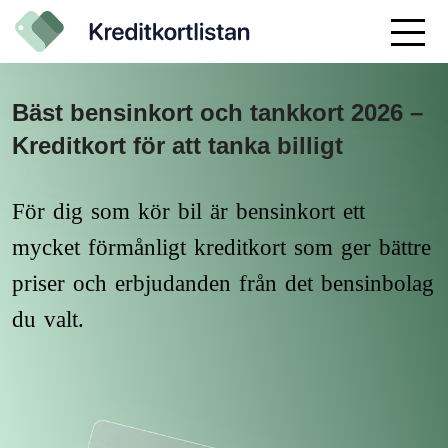
Bäst bensinkort och tankkort 2026 –
Kreditkort för att tanka billigt
För dig som kör bil är bensinkort ett
mycket förmånligt kreditkort som ger bättre
priser och erbjudanden från det bensinbolag
du valt.