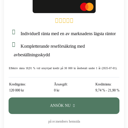
Individuell ränta med en av marknadens lägsta räntor
Kompletterande reseförsäkring med
avbeställningsskydd
Effektiv ränta 18,91 % vid utnyttjad kredit på 30 000 kr återbetalt under 1 år (2025-07-01).
Kreditgräns:
Årsavgift:
Kreditränta:
120 000 kr
0 kr
9,74 % - 21,90 %
ANSÖK NU
på re:members hemsida