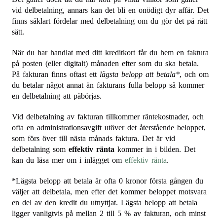
vid delbetalning, annars kan det bli en onödigt dyr affär. Det
finns såklart fördelar med delbetalning om du gör det på rätt
sätt.
När du har handlat med ditt kreditkort får du hem en faktura
på posten (eller digitalt) månaden efter som du ska betala.
På fakturan finns oftast ett
lägsta belopp att betala*
, och om
du betalar något annat än fakturans fulla belopp så kommer
en delbetalning att påbörjas.
Vid delbetalning av fakturan tillkommer räntekostnader, och
ofta en administrationsavgift utöver det återstående beloppet,
som förs över till nästa månads faktura. Det är vid
delbetalning som
effektiv ränta
kommer in i bilden. Det
kan du läsa mer om i inlägget om
effektiv ränta
.
*Lägsta belopp att betala är ofta 0 kronor första gången du
väljer att delbetala, men efter det kommer beloppet motsvara
en del av den kredit du utnyttjat. Lägsta belopp att betala
ligger vanligtvis på mellan 2 till 5 % av fakturan, och minst