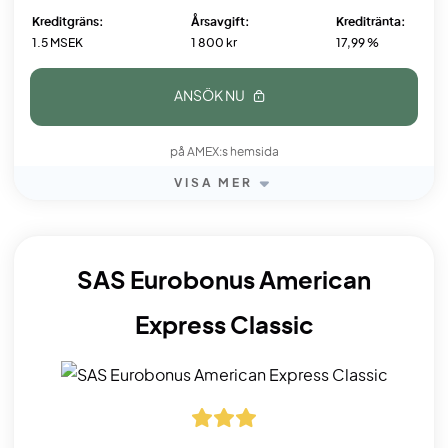
Kreditgräns:
Årsavgift:
Kreditränta:
1.5 MSEK
1 800 kr
17,99 %
ANSÖK NU
på AMEX:s hemsida
VISA MER
SAS Eurobonus American
Express Classic