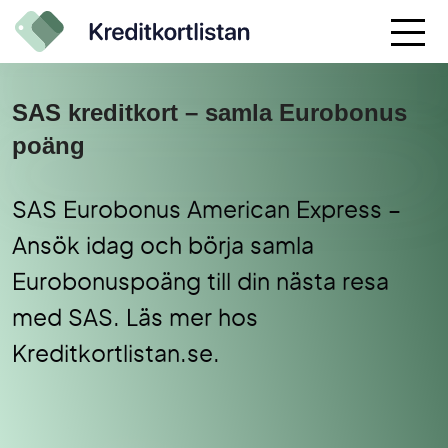
SAS kreditkort – samla Eurobonus
poäng
SAS Eurobonus American Express –
Ansök idag och börja samla
Eurobonuspoäng till din nästa resa
med SAS. Läs mer hos
Kreditkortlistan.se.