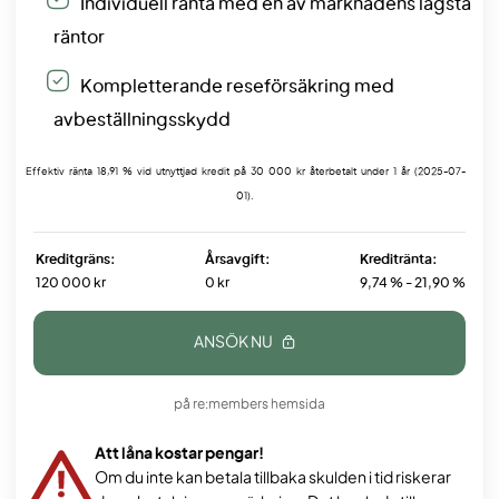
Individuell ränta med en av marknadens lägsta
räntor
Kompletterande reseförsäkring med
avbeställningsskydd
Effektiv ränta 18,91 % vid utnyttjad kredit på 30 000 kr återbetalt under 1 år (2025-07-
01).
Kreditgräns:
Årsavgift:
Kreditränta:
120 000 kr
0 kr
9,74 % - 21,90 %
ANSÖK NU
på re:members hemsida
Att låna kostar pengar!
Om du inte kan betala tillbaka skulden i tid riskerar