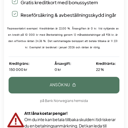
Gratis kreditkort med bonussystem
Reseförsäkring & avbeställningsskydd ingår
Representativt exempel: Krediträntan är 22,00 %. Årsavgiften är 0 kr. Vid nyttjande av
en kredit på 10 000 kr med återbetalning genom 12 månadsbetalningar på 936 kr, är
den effektiva räntan 24,36 %. Det sammanlagda beloppet att betala tillbaka är 11 231
kr. Exemplet är beräknat i januari 2026 och räntan är rörlig.
Kreditgräns:
Årsavgift:
Kreditränta:
150 000 kr
0 kr
22 %
ANSÖK NU
på Bank Norwegians hemsida
Att låna kostar pengar!
Om du inte kan betala tillbaka skulden i tid riskerar
du en betalningsanmärkning. Det kan leda till