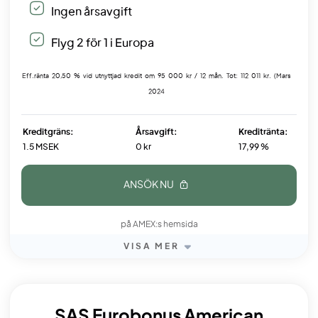
Ingen årsavgift
Flyg 2 för 1 i Europa
Eff.ränta 20,50 % vid utnyttjad kredit om 95 000 kr / 12 mån. Tot: 112 011 kr. (Mars
2024
Kreditgräns:
Årsavgift:
Kreditränta:
1.5 MSEK
0 kr
17,99 %
ANSÖK NU
på AMEX:s hemsida
VISA MER
SAS Eurobonus American