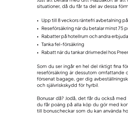
Just att betala med ditt Mazdakort är a
situationer, då du får ta del av dessa för
Upp till 8 veckors räntefri avbetalning p
Reseförsäkring när du betalar minst 75 
Rabatter på hotellrum och andra erbju
Tanka fel-försäkring
Rabatt när du tankar drivmedel hos Pre
Som du ser ingår en hel del riktigt fina
reseförsäkring är dessutom omfattande o
försenat bagage, ger dig avbeställningsk
och självriskskydd för hyrbil.
Bonusar då? Jodå, det får du också med 
du får poäng på alla köp du gör med ko
till bonuscheckar som du kan använda h