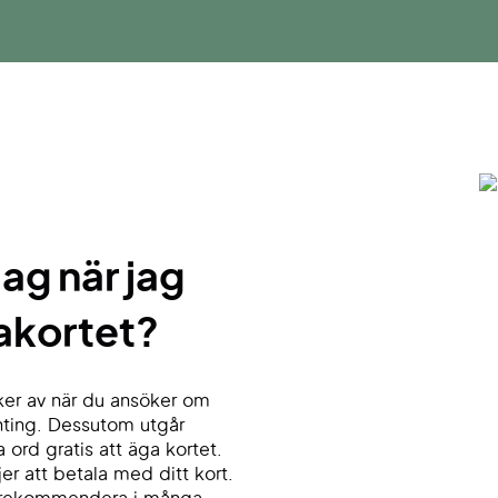
jag när jag
akortet?
ker av när du ansöker om
onting. Dessutom utgår
 ord gratis att äga kortet.
er att betala med ditt kort.