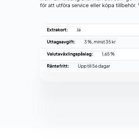
för att utföra service eller köpa tillbehör
Extrakort:
Ja
Uttagsavgift:
3 %, minst 35 kr
Valutaväxlingspåslag:
1,65 %
Räntefritt:
Upp till 56 dagar