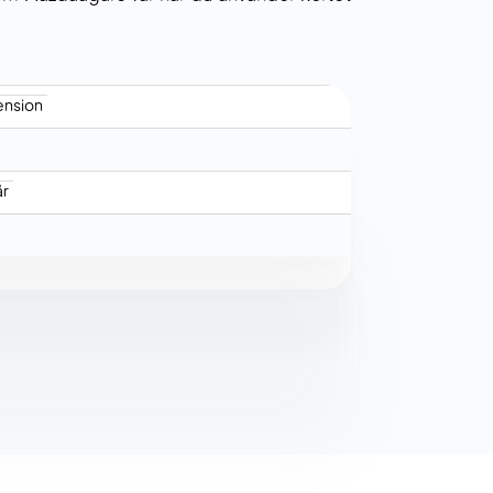
ension
år