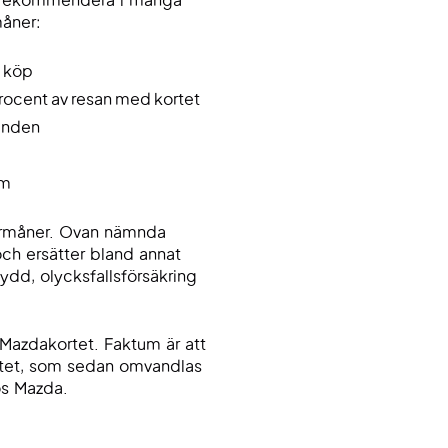
tt rekommendera i många
måner:
å köp
procent av resan med kortet
danden
em
 förmåner. Ovan nämnda
ch ersätter bland annat
ydd, olycksfallsförsäkring
Mazdakortet. Faktum är att
rtet, som sedan omvandlas
os Mazda.