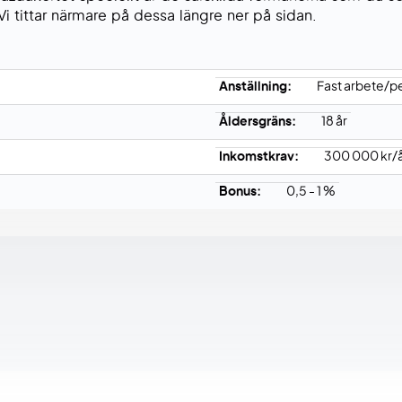
. Vi tittar närmare på dessa längre ner på sidan.
Anställning:
Fast arbete/p
Åldersgräns:
18 år
Inkomstkrav:
300 000 kr/
Bonus:
0,5 - 1 %