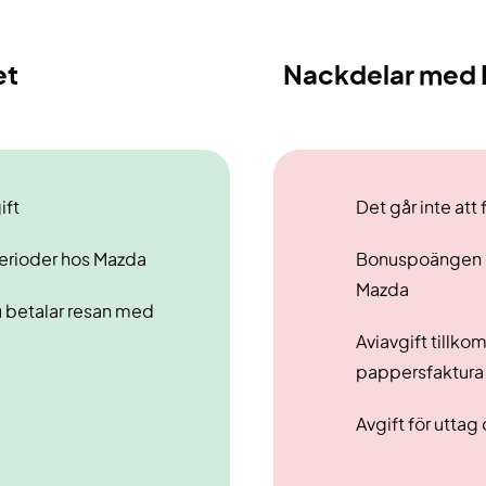
et
Nackdelar med 
ift
Det går inte att
perioder hos Mazda
Bonuspoängen k
Mazda
u betalar resan med
Aviavgift tillk
pappersfaktura
Avgift för uttag