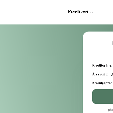
Kreditkort
Kreditgräns:
Årsavgift:
0
Kreditränta:
på 