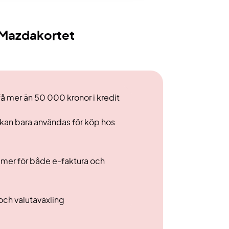
Mazdakortet
 få mer än 50 000 kronor i kredit
an bara användas för köp hos
ommer för både e-faktura och
 och valutaväxling