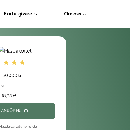
Kortutgivare
Om oss
50 000 kr
 kr
18,75 %
ANSÖK NU
Mazdakortets hemsida