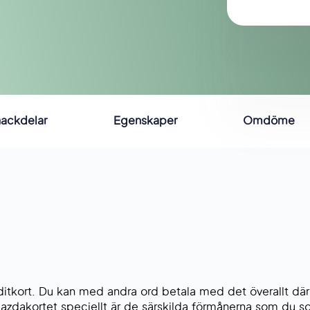
nackdelar
Egenskaper
Omdöme
ditkort. Du kan med andra ord betala med det överallt där
azdakortet speciellt är de särskilda förmånerna som du s