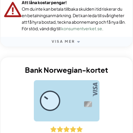
Att låna kostar pengar!
Om du inte kan betala tillbaka skulden i tid riskerar du
en betalningsanmärkning. Det kan leda till svårigheter
att få hyra bostad, teckna abonnemang och få nya lån.
För stöd, vänd dig till
konsumentverket.se
.
VISA MER
Bank Norwegian-kortet