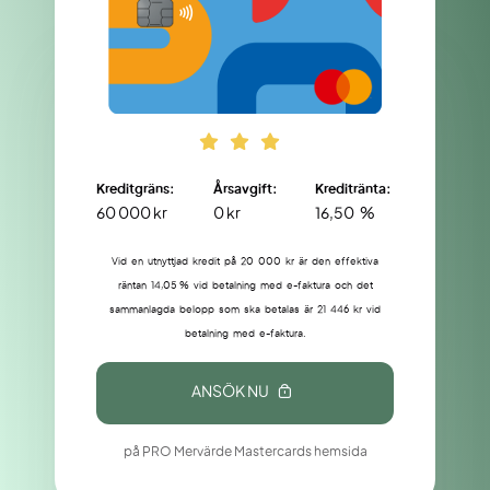
Kreditgräns:
Årsavgift:
Kreditränta:
60 000 kr
0 kr
16,50 %
Vid en utnyttjad kredit på 20 000 kr är den effektiva
räntan 14,05 % vid betalning med e-faktura och det
sammanlagda belopp som ska betalas är 21 446 kr vid
betalning med e-faktura.
ANSÖK NU
på PRO Mervärde Mastercards hemsida