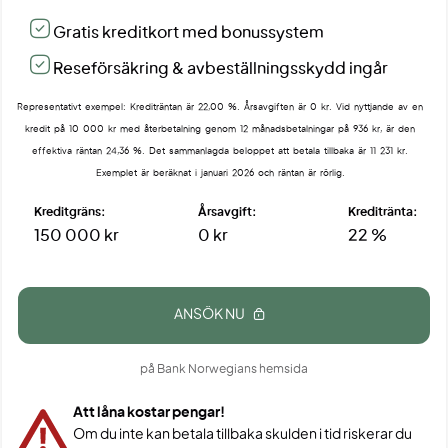
Gratis kreditkort med bonussystem
Reseförsäkring & avbeställningsskydd ingår
Representativt exempel: Krediträntan är 22,00 %. Årsavgiften är 0 kr. Vid nyttjande av en
kredit på 10 000 kr med återbetalning genom 12 månadsbetalningar på 936 kr, är den
effektiva räntan 24,36 %. Det sammanlagda beloppet att betala tillbaka är 11 231 kr.
Exemplet är beräknat i januari 2026 och räntan är rörlig.
Kreditgräns:
Årsavgift:
Kreditränta:
150 000 kr
0 kr
22 %
ANSÖK NU
på Bank Norwegians hemsida
Att låna kostar pengar!
Om du inte kan betala tillbaka skulden i tid riskerar du