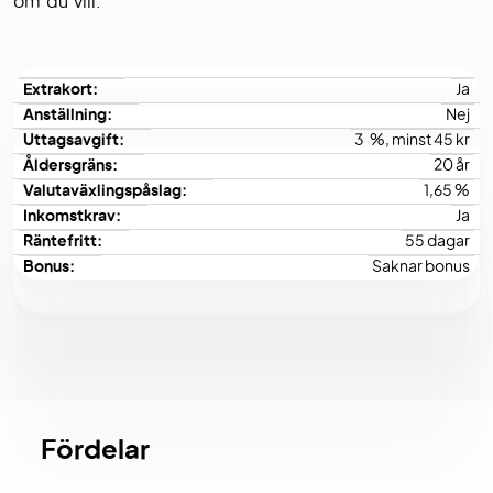
om du vill.
Extrakort:
Ja
Anställning:
Nej
Uttagsavgift:
3 %, minst 45 kr
Åldersgräns:
20 år
Valutaväxlingspåslag:
1,65 %
Inkomstkrav:
Ja
Räntefritt:
55 dagar
Bonus:
Saknar bonus
Fördelar