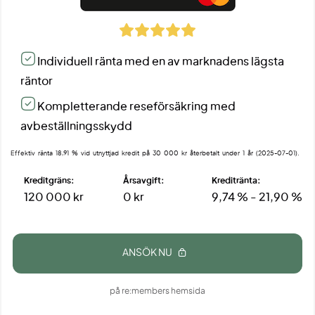
Individuell ränta med en av marknadens lägsta
räntor
Kompletterande reseförsäkring med
avbeställningsskydd
Effektiv ränta 18,91 % vid utnyttjad kredit på 30 000 kr återbetalt under 1 år (2025-07-01).
Kreditgräns:
Årsavgift:
Kreditränta:
120 000 kr
0 kr
9,74 % - 21,90 %
ANSÖK NU
på re:members hemsida