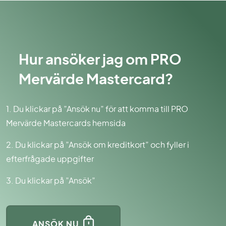
Hur ansöker jag om PRO
Mervärde Mastercard?
1. Du klickar på ”Ansök nu” för att komma till PRO
Mervärde Mastercards hemsida
2. Du klickar på ”Ansök om kreditkort” och fyller i
efterfrågade uppgifter
3. Du klickar på ”Ansök”
ANSÖK NU