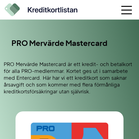
PRO Mervärde Mastercard
PRO Mervärde Mastercard är ett kredit- och betalkort
för alla PRO-medlemmar. Kortet ges ut i samarbete
med Entercard. Här har vi ett kreditkort som saknar
årsavgift och som kommer med flera förmånliga
kreditkortsförsäkringar utan självrisk.