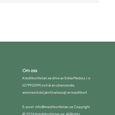
Om oss
Kreditkortlistan.se drivs av Enkla Media s.r.o
(07992599) och är en oberoende,
annonsstödd jämförelsesajt av kreditkort.
E-post: info@kreditkortlistan.se Copyright
© 2026 Kreditkortlistan.se. All Rights