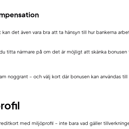
ompensation
et kan det även vara bra att ta hänsyn till hur bankerna ar
u titta närmare på om det är möjligt att skänka bonusen 
am noggrant – och välj kort där bonusen kan användas till 
ofil
editkort med miljöprofil – inte bara vad gäller tillverkning