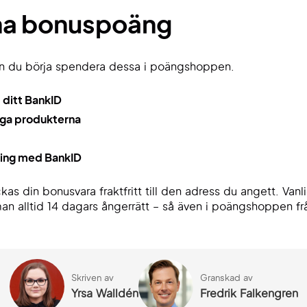
ina bonuspoäng
n du börja spendera dessa i poängshoppen.
 ditt BankID
nga produkterna
lning med BankID
as din bonusvara fraktfritt till den adress du angett. Vanli
man alltid 14 dagars ångerrätt – så även i poängshoppen fr
Skriven av
Granskad av
Yrsa Walldén
Fredrik Falkengren