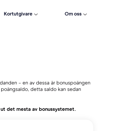
Kortutgivare
Om oss
rbjudanden – en av dessa är bonuspoängen
t poängsaldo, detta saldo kan sedan
r ut det mesta av bonussystemet.