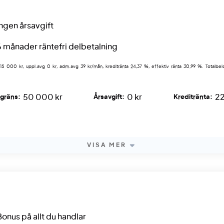
Ingen årsavgift
6 månader räntefri delbetalning
 15 000 kr, uppl.avg 0 kr, adm.avg 39 kr/mån, kreditränta 24,37 %, effektiv ränta 30,99 %. Totalbe
50 000 kr
0 kr
2
tgräns:
Årsavgift:
Kreditränta:
VISA MER
Bonus på allt du handlar