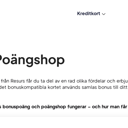
Kreditkort
 Poängshop
 från Resurs får du ta del av en rad olika fördelar och e
et bonuskompatibla kortet används samlas bonus till dit
urs bonuspoäng och poängshop fungerar – och hur man få