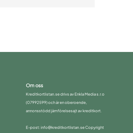
Om oss
Kreditkortlistan.se drivs av Enkla Media s.r.o
(07992599) och är en oberoende,
annonsstödd jämförelsesajt av kreditkort.
E-post: info@kreditkortlistan.se Copyright