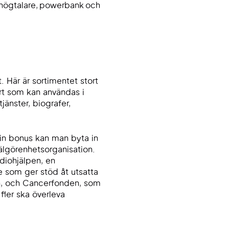
t högtalare, powerbank och
. Här är sortimentet stort
rt som kan användas i
jänster, biografer,
in bonus kan man byta in
älgörenhetsorganisation.
diohjälpen, en
e som ger stöd åt utsatta
en, och Cancerfonden, som
 fler ska överleva