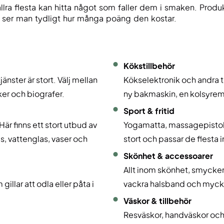
lra flesta kan hitta något som faller dem i smaken. Produ
kt ser man tydligt hur många poäng den kostar.
Kökstillbehör
nster är stort. Välj mellan
Kökselektronik och andra t
ker och biografer.
ny bakmaskin, en kolsyrema
Sport & fritid
är finns ett stort utbud av
Yogamatta, massagepistol 
s, vattenglas, vaser och
stort och passar de flesta 
Skönhet & accessoarer
Allt inom skönhet, smycken
illar att odla eller påta i
vackra halsband och myck
Väskor & tillbehör
Resväskor, handväskor och 