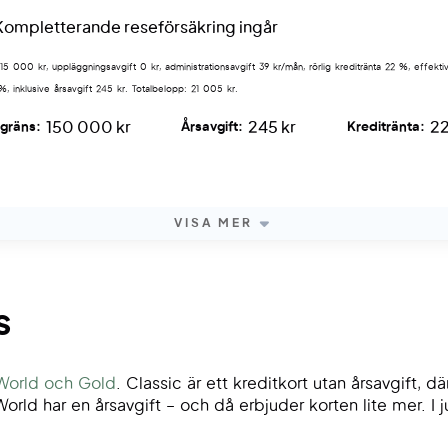
Kompletterande reseförsäkring ingår
 15 000 kr, uppläggningsavgift 0 kr, administrationsavgift 39 kr/mån, rörlig kreditränta 22 %, effektiv
%, inklusive årsavgift 245 kr. Totalbelopp: 21 005 kr.
150 000 kr
245 kr
2
tgräns:
Årsavgift:
Kreditränta:
VISA MER
s
 World och Gold
. Classic är ett kreditkort utan årsavgift, 
d har en årsavgift – och då erbjuder korten lite mer. I jus