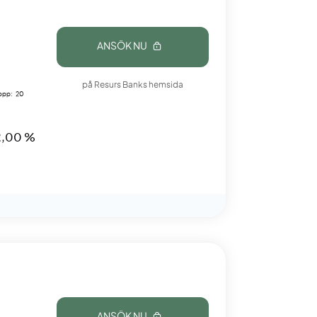
ANSÖK NU
på Resurs Banks hemsida
lopp: 20
2,00 %
ANSÖK NU