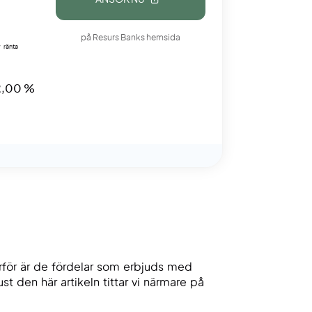
på Resurs Banks hemsida
 ränta
2,00 %
därför är de fördelar som erbjuds med
t den här artikeln tittar vi närmare på