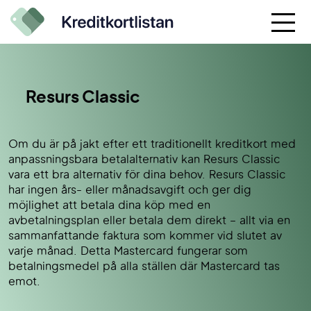
Resurs Classic
Om du är på jakt efter ett traditionellt kreditkort med
anpassningsbara betalalternativ kan Resurs Classic
vara ett bra alternativ för dina behov. Resurs Classic
har ingen års- eller månadsavgift och ger dig
möjlighet att betala dina köp med en
avbetalningsplan eller betala dem direkt – allt via en
sammanfattande faktura som kommer vid slutet av
varje månad. Detta Mastercard fungerar som
betalningsmedel på alla ställen där Mastercard tas
emot.