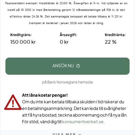
Representativt exempel: Krediträntan är 22,00 %. Årsavgiften är 0 kr. Vid nyttjande av en
kredit på 10 000 kr med återbetalning genom 12 månadsbetalningar på 936 kr, är den
effektiva räntan 24,36 %. Det sammanlagda beloppet att betala tillbaka är 11 231 kr.
Exemplet är beräknat i januari 2026 och räntan är rörlig.
Kreditgräns:
Årsavgift:
Kreditränta:
150 000 kr
0 kr
22 %
ANSÖK NU
på Bank Norwegians hemsida
Att låna kostar pengar!
Om du inte kan betala tillbaka skulden i tid riskerar du
en betalningsanmärkning. Det kan leda till svårigheter
att få hyra bostad, teckna abonnemang och få nya lån.
För stöd, vänd dig till
konsumentverket.se
.
VISA MER