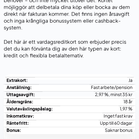
behöver – och inte mycket utöver det. Kortet
möjliggör att delbetala dina köp eller bocka av dem
direkt när fakturan kommer. Det finns ingen årsavgift
och inga krångliga bonussystem eller cashback-
system.
Det här är ett vardagsreditkort som erbjuder precis
det du kan förvänta dig av den här typen av kort:
kredit och flexibla betalalternativ.
Extrakort:
Ja
Anställning:
Fast arbete/pension
Uttagsavgift:
2,97 %, minst 35 kr
Åldersgräns:
18 år
Valutaväxlingspåslag:
1,97 %
Inkomstkrav:
Inget fast krav
Räntefritt:
Upp till 60 dagar
Bonus:
Saknar bonus