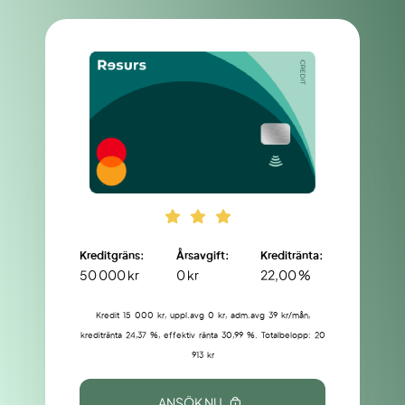
Kreditgräns:
Årsavgift:
Kreditränta:
50 000 kr
0 kr
22,00 %
Kredit 15 000 kr, uppl.avg 0 kr, adm.avg 39 kr/mån,
kreditränta 24,37 %, effektiv ränta 30,99 %. Totalbelopp: 20
913 kr
ANSÖK NU