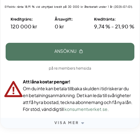
Effektiv ränta 18,91 % vid utnyttjad kredit på 30 000 kr återbetalt under 1 år (2025-07-01).
Kreditgräns:
Årsavgift:
Kreditränta:
120 000 kr
0 kr
9,74 % - 21,90 %
ANSÖK NU
på re:members hemsida
Att låna kostar pengar!
Om du inte kan betala tillbaka skulden i tid riskerar du
en betalningsanmärkning. Det kan leda till svårigheter
att få hyra bostad, teckna abonnemang och få nya lån.
För stöd, vänd dig till
konsumentverket.se
.
VISA MER