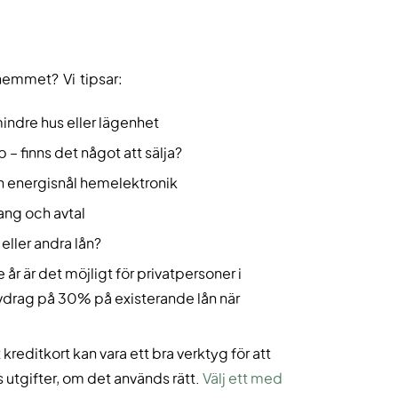
hemmet? Vi tipsar:
 mindre hus eller lägenhet
 – finns det något att sälja?
h energisnål hemelektronik
ang och avtal
eller andra lån?
 år är det möjligt för privatpersoner i
avdrag på 30% på existerande lån när
t kreditkort kan vara ett bra verktyg för att
s utgifter, om det används rätt.
Välj ett med