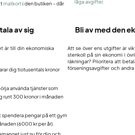
låga avgifter
.
tt
matkort
i den butiken – dår
tala av sig
Bli av med den 
et är till din ekonomiska
Att se över ens utgifter är vik
stenkoll på sin ekonomi i övr
räkningar? Prioritera att beta
förseningsavgifter och andra 
arar dig tiotusentals kronor
örja använda tjänster som
dig runt 300 kronor i månaden
 att spendera pengar på ett gym
ånaden (6000 kr per år).
manget just nu för dig och