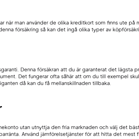
ngar när man använder de olika kreditkort som finns ute p
 denna försäkring så kan det ingå olika typer av köpförsäkri
isgaranti. Denna försäkran att du är garanterat det lägsta p
ment. Det fungerar ofta såhär att om du till exempel sku
iganten då kan du få mellanskillnaden tillbaka.
r
lönekonto utan utnyttja den fria marknaden och välj det bä
rränta. Använd jämförelsetjänster för att hitta det mest f