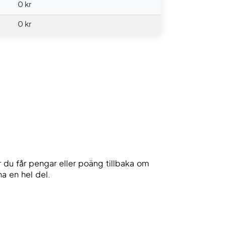
0 kr
0 kr
du får pengar eller poäng tillbaka om
a en hel del.