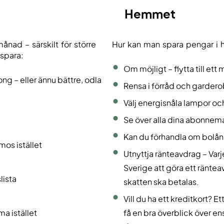
Hemmet
ånad – särskilt för större
Hur kan man spara pengar i 
 spara:
Om möjligt – flytta till ett
ng – eller ännu bättre, odla
Rensa i förråd och garderob
Välj energisnåla lampor oc
Se över alla dina abonnem
Kan du förhandla om bolån 
mos istället
Utnyttja ränteavdrag – Varje
Sverige att göra ett ränte
lista
skatten ska betalas.
Vill du ha ett kreditkort? Et
a istället
få en bra överblick över en