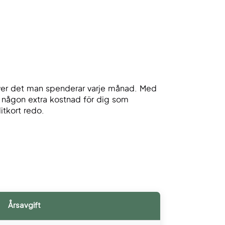
t över det man spenderar varje månad. Med
är någon extra kostnad för dig som
itkort redo.
.
Årsavgift