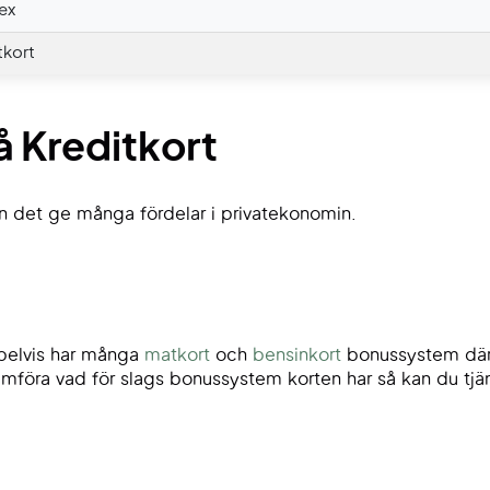
ex
tkort
å Kreditkort
an det ge många fördelar i privatekonomin.
mpelvis har många
matkort
och
bensinkort
bonussystem där 
föra vad för slags bonussystem korten har så kan du tjän