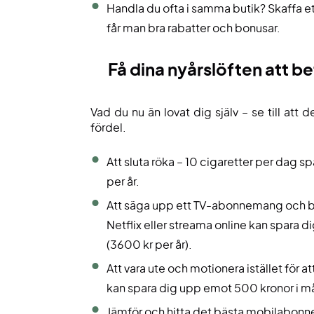
Handla du ofta i samma butik? Skaffa e
får man bra rabatter och bonusar.
Få dina nyårslöften att be
Vad du nu än lovat dig själv – se till att d
fördel.
Att sluta röka – 10 cigaretter per dag sp
per år.
Att säga upp ett TV-abonnemang och b
Netflix eller streama online kan spara 
(3600 kr per år).
Att vara ute och motionera istället för
kan spara dig upp emot 500 kronor i m
Jämför och hitta det bästa mobilabonne