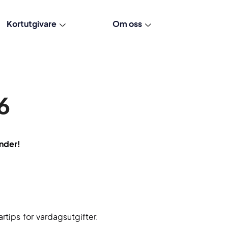
Kortutgivare
Om oss
6
nder!
rtips för vardagsutgifter.