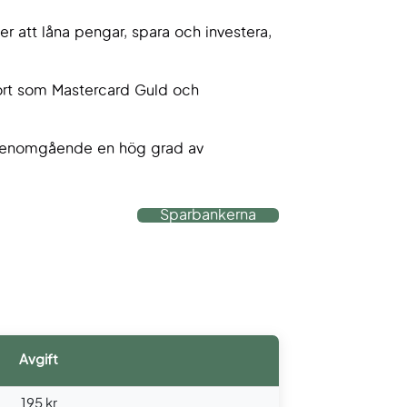
r att låna pengar, spara och investera,
kort som Mastercard Guld och
år genomgående en hög grad av
Sparbankerna
Avgift
195 kr