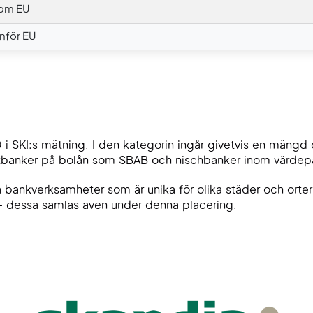
nom EU
nför EU
 i SKI:s mätning. I den kategorin ingår givetvis en mängd o
istbanker på bolån som SBAB och nischbanker inom värde
a bankverksamheter som är unika för olika städer och orter
äl – dessa samlas även under denna placering.