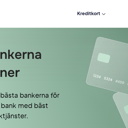
Kreditkort
ankerna
oner
 bästa bankerna för
ya bank med bäst
tjänster.