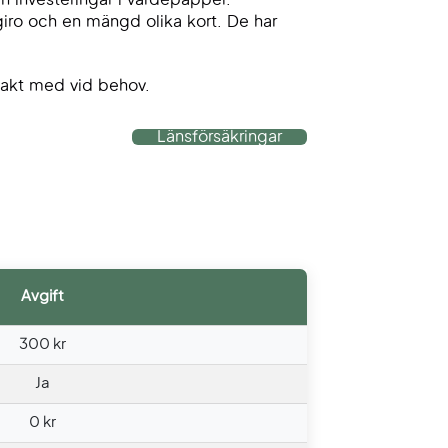
iro och en mängd olika kort. De har
ntakt med vid behov.
Länsförsäkringar
Avgift
300 kr
Ja
0 kr