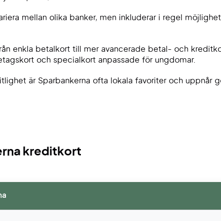
iera mellan olika banker, men inkluderar i regel möjlighete
rån enkla betalkort till mer avancerade betal- och kredit
retagskort och specialkort anpassade för ungdomar.
litlighet är Sparbankerna ofta lokala favoriter och uppn
na kreditkort
na