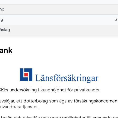
ing
ag
3
åslag
Bank
SKI:s undersökning i kundnöjdhet för privatkunder.
 avslöjar, ett dotterbolag som ägs av försäkringskoncernen
vändbara tjänster.
e bolån och privatlån och goda möjligheter till sparande o