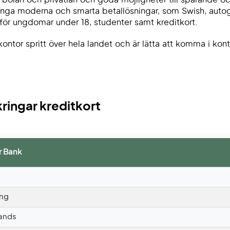
nga moderna och smarta betallösningar, som Swish, autog
för ungdomar under 18, studenter samt kreditkort.
kontor spritt över hela landet och är lätta att komma i ko
ingar kreditkort
r Bank
ing
ands