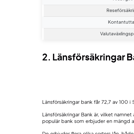
Reseförsäkr
Kontantutt
Valutaväxlingsp
2. Länsförsäkringar 
Länsförsäkringar bank får 72,7 av 100 i 
Länsförsäkringar Bank är, vilket namnet
populär bank som erbjuder en mängd an
De erbjuder flera olika sorters lån, båd