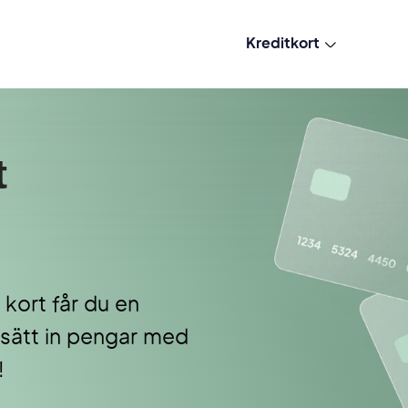
Kreditkort
t
kort får du en
 sätt in pengar med
!