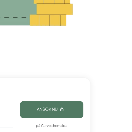
ANSÖK NU
på Curves hemsida