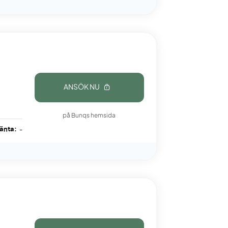
ANSÖK NU
på Bunqs hemsida
ränta:
-