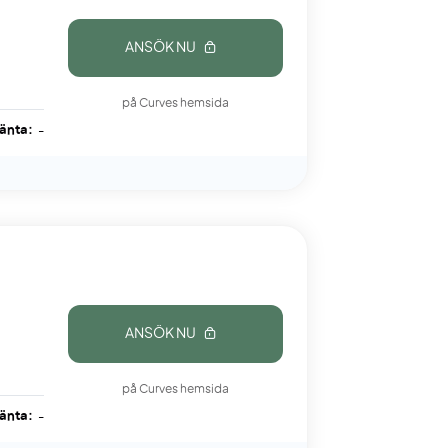
ANSÖK NU
på Curves hemsida
ränta:
-
ANSÖK NU
på Curves hemsida
ränta:
-