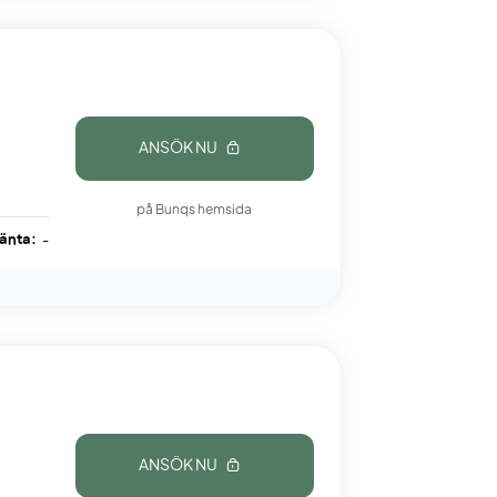
ANSÖK NU
på Bunqs hemsida
ränta:
-
ANSÖK NU