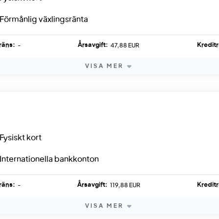
Förmånlig växlingsränta
räns:
Årsavgift:
Kredit
-
47,88 EUR
VISA MER
Fysiskt kort
Internationella bankkonton
räns:
Årsavgift:
Kredit
-
119,88 EUR
VISA MER