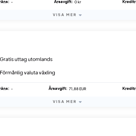
räns:
Årsavgift:
Kredit
-
0 kr
VISA MER
Gratis uttag utomlands
Förmånlig valuta växling
räns:
Årsavgift:
Kredit
-
71,88 EUR
VISA MER