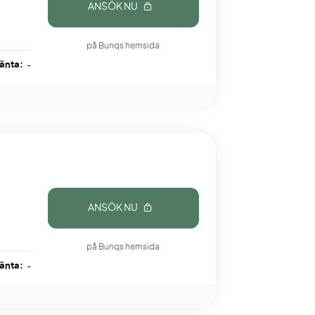
ANSÖK NU
på Bunqs hemsida
ränta:
-
ANSÖK NU
på Bunqs hemsida
ränta:
-