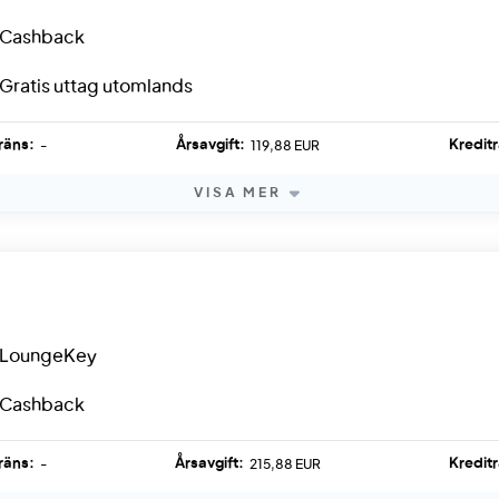
Cashback
Gratis uttag utomlands
räns:
Årsavgift:
Kredit
-
119,88 EUR
VISA MER
LoungeKey
Cashback
räns:
Årsavgift:
Kredit
-
215,88 EUR