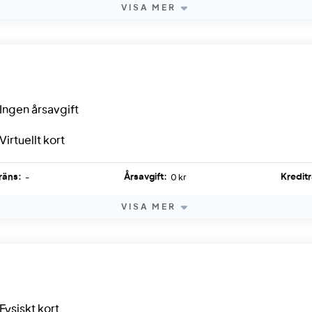
VISA MER
Ingen årsavgift
Virtuellt kort
räns:
Årsavgift:
Kredit
-
0 kr
VISA MER
Fysiskt kort