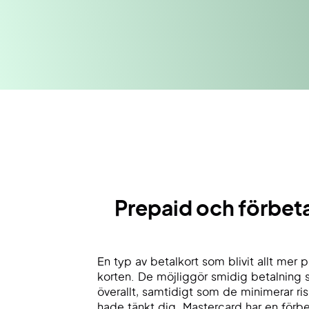
Prepaid och förbeta
En typ av betalkort som blivit allt mer 
korten. De möjliggör smidig betalning s
överallt, samtidigt som de minimerar ri
hade tänkt dig. Mastercard har en förbe