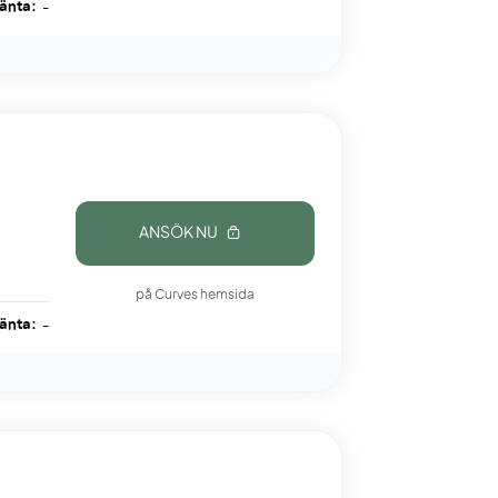
ränta:
-
ANSÖK NU
på Curves hemsida
ränta:
-