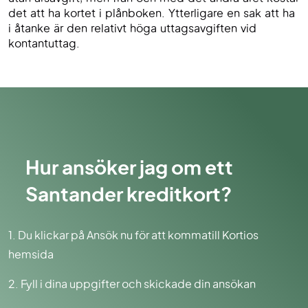
det att ha kortet i plånboken. Ytterligare en sak att ha
i åtanke är den relativt höga uttagsavgiften vid
kontantuttag.
Hur ansöker jag om ett
Santander kreditkort?
1. Du klickar på Ansök nu för att kommatill Kortios
hemsida
2. Fyll i dina uppgifter och skickade din ansökan