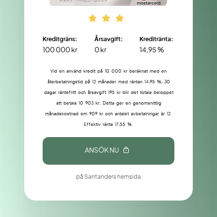
Kreditgräns:
Årsavgift:
Kreditränta:
100 000 kr
0 kr
14,95 %
Vid en använd kredit på 10 000 kr beräknat med en
återbetalningstid på 12 månader med räntan 14,95 %, 30
dagar räntefritt och årsavgift 195 kr blir det totala beloppet
att betala 10 903 kr. Detta ger en genomsnittlig
månadskostnad om 909 kr och antalet avbetalningar är 12.
Effektiv ränta 17,55 %.
ANSÖK NU
på Santanders hemsida