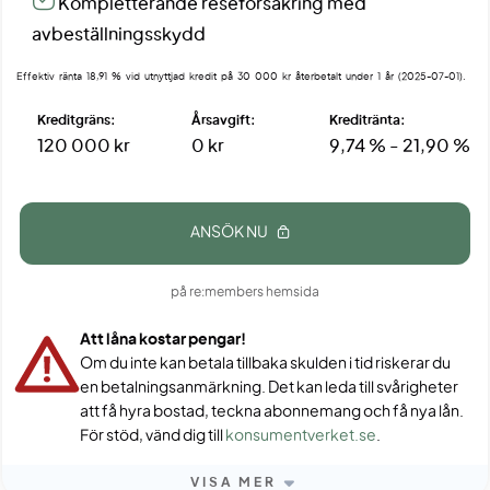
Kompletterande reseförsäkring med
avbeställningsskydd
Effektiv ränta 18,91 % vid utnyttjad kredit på 30 000 kr återbetalt under 1 år (2025-07-01).
Kreditgräns:
Årsavgift:
Kreditränta:
120 000 kr
0 kr
9,74 % - 21,90 %
ANSÖK NU
på re:members hemsida
Att låna kostar pengar!
Om du inte kan betala tillbaka skulden i tid riskerar du
en betalningsanmärkning. Det kan leda till svårigheter
att få hyra bostad, teckna abonnemang och få nya lån.
För stöd, vänd dig till
konsumentverket.se
.
VISA MER