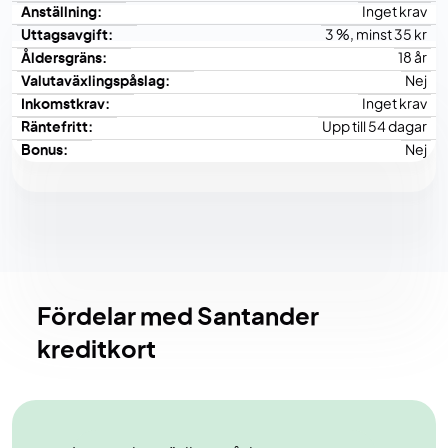
Anställning:
Inget krav
Uttagsavgift:
3 %, minst 35 kr
Åldersgräns:
18 år
Valutaväxlingspåslag:
Nej
Inkomstkrav:
Inget krav
Räntefritt:
Upp till 54 dagar
Bonus:
Nej
Fördelar med Santander
kreditkort