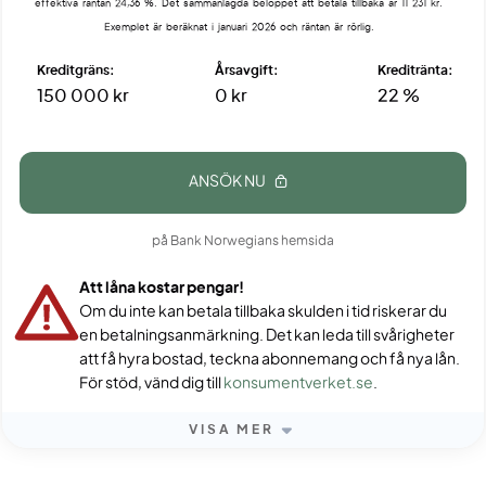
effektiva räntan 24,36 %. Det sammanlagda beloppet att betala tillbaka är 11 231 kr.
Exemplet är beräknat i januari 2026 och räntan är rörlig.
Kreditgräns:
Årsavgift:
Kreditränta:
150 000 kr
0 kr
22 %
ANSÖK NU
på Bank Norwegians hemsida
Att låna kostar pengar!
Om du inte kan betala tillbaka skulden i tid riskerar du
en betalningsanmärkning. Det kan leda till svårigheter
att få hyra bostad, teckna abonnemang och få nya lån.
För stöd, vänd dig till
konsumentverket.se
.
VISA MER