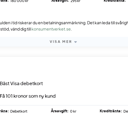
räns:
Årsavgift:
Kreditränta:
160 000 kr
295 kr
ulden i tid riskerar du en betalningsanmärkning. Det kan leda till svåri
töd, vänd dig till
konsumentverket.se
.
VISA MER
Bäst Visa debetkort
Få 101 kronor som ny kund
räns:
Årsavgift:
Kreditränta:
Debetkort
0 kr
De