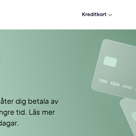
Kreditkort
d
åter dig betala av
ängre tid. Läs mer
dagar.