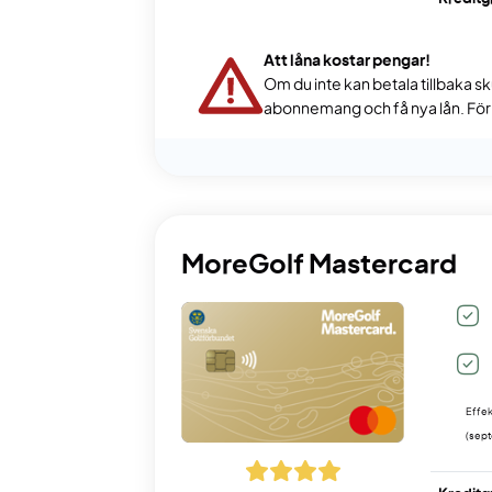
Att låna kostar pengar!
Om du inte kan betala tillbaka sk
abonnemang och få nya lån. För s
MoreGolf Mastercard
Effek
(sep