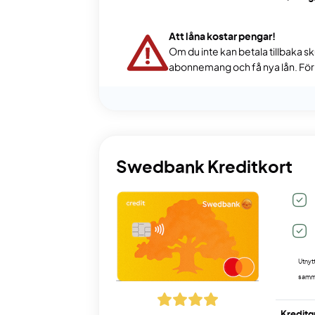
Att låna kostar pengar!
Om du inte kan betala tillbaka sk
abonnemang och få nya lån. För s
Swedbank Kreditkort
Utnyt
samma
Kreditg