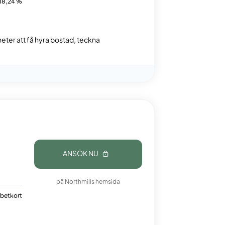
18,24 %
gheter att få hyra bostad, teckna
ANSÖK NU
på Northmills hemsida
betkort