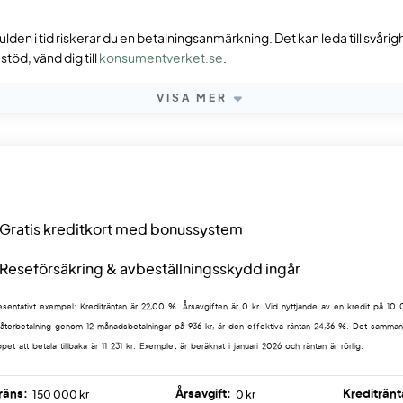
ulden i tid riskerar du en betalningsanmärkning. Det kan leda till svåri
töd, vänd dig till
konsumentverket.se
.
VISA MER
Gratis kreditkort med bonussystem
Reseförsäkring & avbeställningsskydd ingår
sentativt exempel: Krediträntan är 22,00 %. Årsavgiften är 0 kr. Vid nyttjande av en kredit på 10
återbetalning genom 12 månadsbetalningar på 936 kr, är den effektiva räntan 24,36 %. Det samma
pet att betala tillbaka är 11 231 kr. Exemplet är beräknat i januari 2026 och räntan är rörlig.
räns:
Årsavgift:
Kreditränt
150 000 kr
0 kr