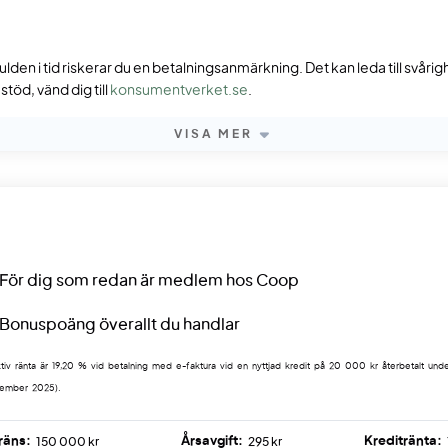
ulden i tid riskerar du en betalningsanmärkning. Det kan leda till svåri
töd, vänd dig till
konsumentverket.se
.
VISA MER
För dig som redan är medlem hos Coop
Bonuspoäng överallt du handlar
tiv ränta är 19,20 % vid betalning med e-faktura vid en nyttjad kredit på 20 000 kr återbetalt unde
tember 2025).
räns:
Årsavgift:
Kreditränta:
150 000 kr
295 kr