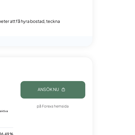
gheter att få hyra bostad, teckna
ANSÖK NU
på Forexs hemsida
ektiva
.
16,49 %