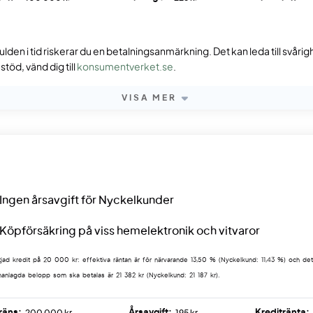
ulden i tid riskerar du en betalningsanmärkning. Det kan leda till svåri
töd, vänd dig till
konsumentverket.se
.
VISA MER
Ingen årsavgift för Nyckelkunder
Köpförsäkring på viss hemelektronik och vitvaror
tjad kredit på 20 000 kr: effektiva räntan är för närvarande 13,50 % (Nyckelkund: 11,43 %) och de
nlagda belopp som ska betalas är 21 382 kr (Nyckelkund: 21 187 kr).
räns:
Årsavgift:
Kreditränta: