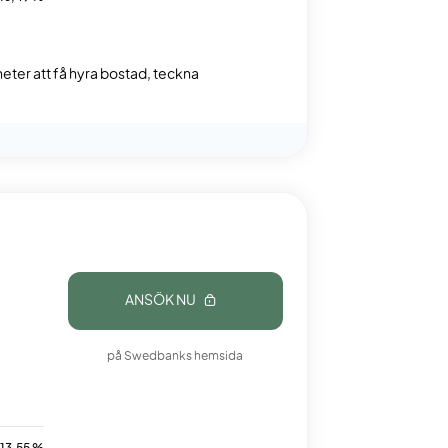
gheter att få hyra bostad, teckna
ANSÖK NU
på Swedbanks hemsida
t