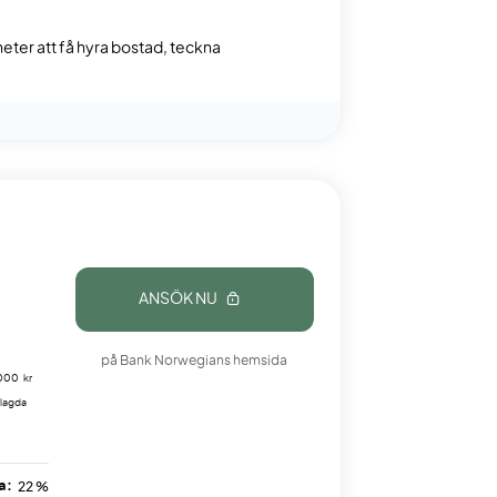
gheter att få hyra bostad, teckna
ANSÖK NU
på Bank Norwegians hemsida
 000 kr
nlagda
a:
22 %