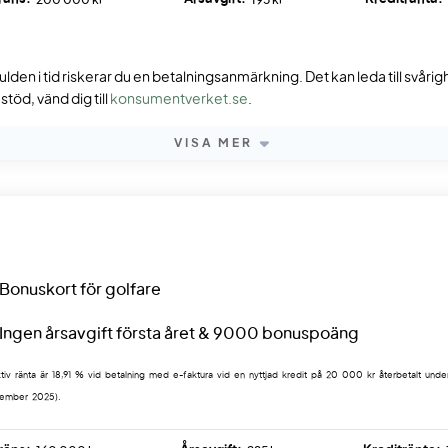
200 000 kr
195 kr
ulden i tid riskerar du en betalningsanmärkning. Det kan leda till svåri
töd, vänd dig till
konsumentverket.se
.
VISA MER
Bonuskort för golfare
Ingen årsavgift första året & 9000 bonuspoäng
tiv ränta är 18,91 % vid betalning med e-faktura vid en nyttjad kredit på 20 000 kr återbetalt under
tember 2025).