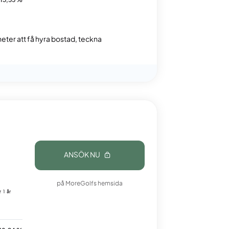
13,55 %
gheter att få hyra bostad, teckna
ANSÖK NU
på MoreGolfs hemsida
 1 år