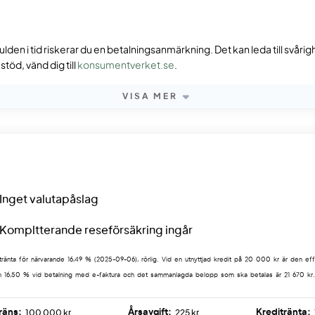
ulden i tid riskerar du en betalningsanmärkning. Det kan leda till svåri
töd, vänd dig till
konsumentverket.se
.
VISA MER
Inget valutapåslag
Kompltterande reseförsäkring ingår
tränta för närvarande 16,49 % (2025-09-06), rörlig. Vid en utnyttjad kredit på 20 000 kr är den eff
an 16,50 % vid betalning med e-faktura och det sammanlagda belopp som ska betalas är 21 670 kr
räns:
Årsavgift:
Kreditränta:
100 000 kr
225 kr