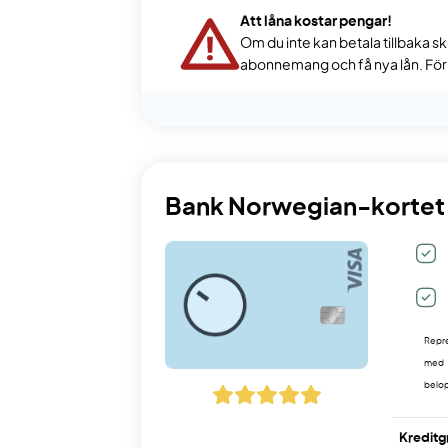
Att låna kostar pengar!
Om du inte kan betala tillbaka sk
abonnemang och få nya lån. För s
Bank Norwegian-kortet
Repre
med 
belop
Kreditg