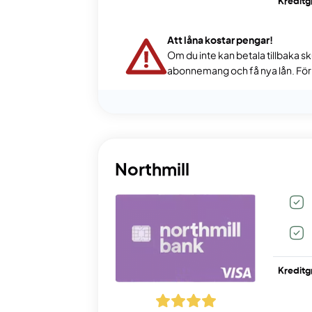
Kreditg
Att låna kostar pengar!
Om du inte kan betala tillbaka sk
abonnemang och få nya lån. För s
Northmill
Kreditg