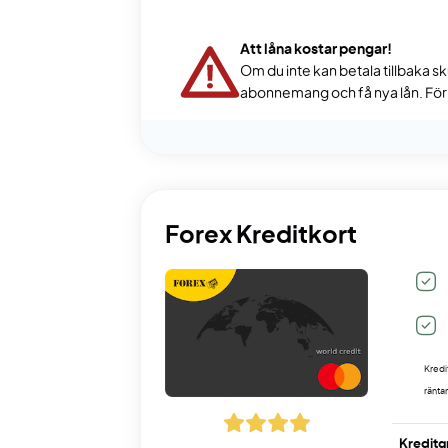
Att låna kostar pengar!
Om du inte kan betala tillbaka sk
abonnemang och få nya lån. För s
Forex Kreditkort
Kredi
ränt
Kreditg