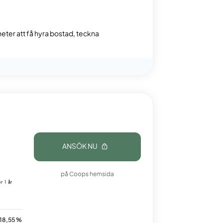
gheter att få hyra bostad, teckna
ANSÖK NU
på Coops hemsida
r 1 år
18,55 %