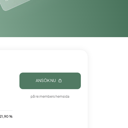
ANSÖK NU
på re:members hemsida
 21,90 %