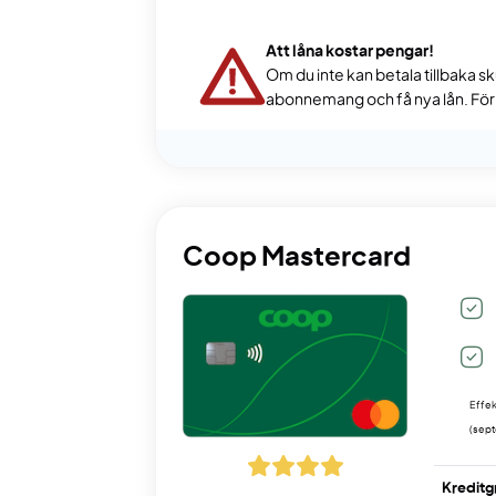
Att låna kostar pengar!
Om du inte kan betala tillbaka sk
abonnemang och få nya lån. För s
Coop Mastercard
Effek
(sep
Kreditg