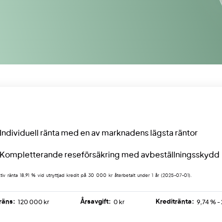
Individuell ränta med en av marknadens lägsta räntor
Kompletterande reseförsäkring med avbeställningsskydd
tiv ränta 18,91 % vid utnyttjad kredit på 30 000 kr återbetalt under 1 år (2025-07-01).
räns:
Årsavgift:
Kreditränta:
120 000 kr
0 kr
9,74 % -