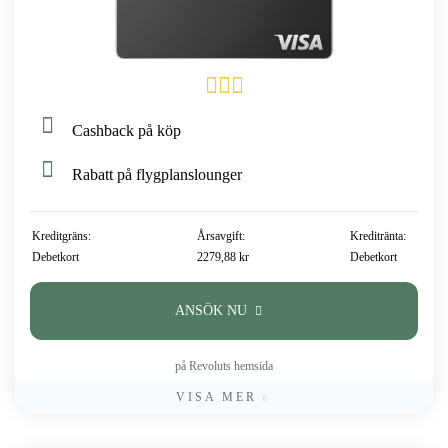
Cashback på köp
Rabatt på flygplanslounger
Kreditgräns:
Årsavgift:
Kreditränta:
Debetkort
2279,88 kr
Debetkort
ANSÖK NU
på Revoluts hemsida
VISA MER