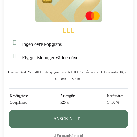
Ingen övre köpgräns
Flygplatslounger världen över
Eurocard Gold: Vid fullt kreditutnyttjande om 35 000 kr/12 mån är den effektiva räntan 16,17
%. Totalt 40 273 kr
Kreditgräns:
Årsavgift:
Kreditränta:
Obegränsad
525 kr
14,80 %
ANSÖK NU
på Eurocards hemsida