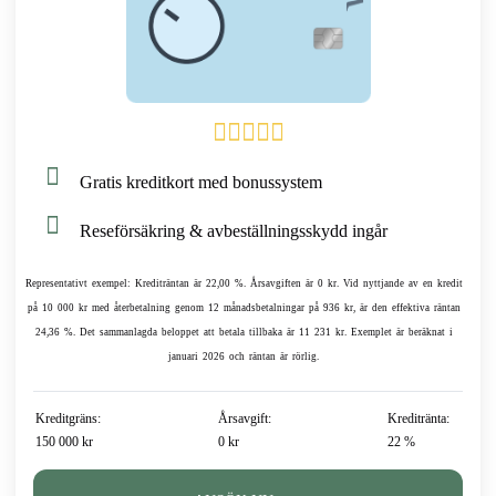
Gratis kreditkort med bonussystem
Reseförsäkring & avbeställningsskydd ingår
Representativt exempel: Krediträntan är 22,00 %. Årsavgiften är 0 kr. Vid nyttjande av en kredit
på 10 000 kr med återbetalning genom 12 månadsbetalningar på 936 kr, är den effektiva räntan
24,36 %. Det sammanlagda beloppet att betala tillbaka är 11 231 kr. Exemplet är beräknat i
januari 2026 och räntan är rörlig.
Kreditgräns:
Årsavgift:
Kreditränta:
150 000 kr
0 kr
22 %