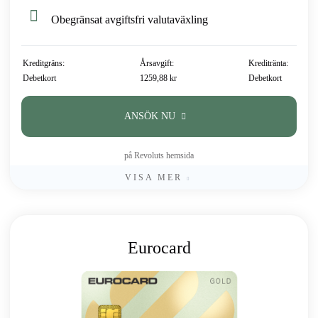
Obegränsat avgiftsfri valutaväxling
Kreditgräns:
Årsavgift:
Kreditränta:
Debetkort
1259,88 kr
Debetkort
ANSÖK NU
på Revoluts hemsida
VISA MER
Eurocard