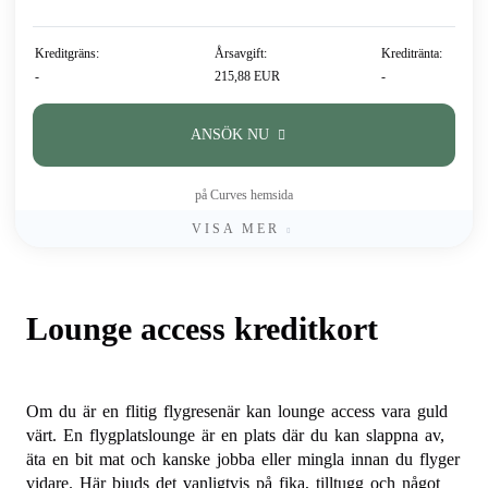
Kreditgräns:
Årsavgift:
Kreditränta:
-
215,88 EUR
-
ANSÖK NU
på Curves hemsida
VISA MER
Lounge access kreditkort
Om du är en flitig flygresenär kan lounge access vara guld
värt. En flygplatslounge är en plats där du kan slappna av,
äta en bit mat och kanske jobba eller mingla innan du flyger
vidare. Här bjuds det vanligtvis på fika, tilltugg och något