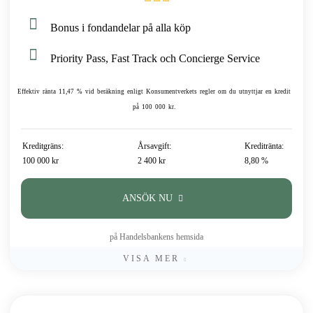
Bonus i fondandelar på alla köp
Priority Pass, Fast Track och Concierge Service
Effektiv ränta 11,47 % vid beräkning enligt Konsumentverkets regler om du utnyttjar en kredit
på 100 000 kr.
Kreditgräns:
Årsavgift:
Kreditränta:
100 000 kr
2 400 kr
8,80 %
ANSÖK NU
på Handelsbankens hemsida
VISA MER