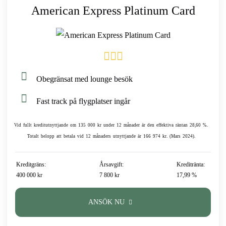
American Express Platinum Card
Obegränsat med lounge besök
Fast track på flygplatser ingår
Vid fullt kreditutnyttjande om 135 000 kr under 12 månader är den effektiva räntan 28,60 %.
Totalt belopp att betala vid 12 månaders utnyttjande är 166 974 kr. (Mars 2024).
Kreditgräns:
Årsavgift:
Kreditränta:
400 000 kr
7 800 kr
17,99 %
ANSÖK NU