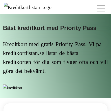
Bäst kreditkort med Priority Pass
Kreditkort med gratis Priority Pass. Vi på
kreditkortlistan.se listar de bästa
kreditkorten för dig som flyger ofta och vill
göra det bekvämt!