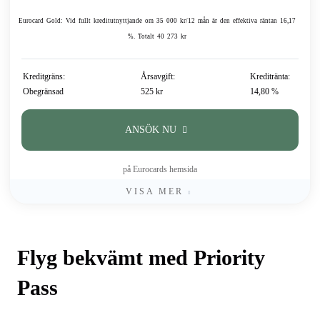
Eurocard Gold: Vid fullt kreditutnyttjande om 35 000 kr/12 mån är den effektiva räntan 16,17
%. Totalt 40 273 kr
Kreditgräns:
Årsavgift:
Kreditränta:
Obegränsad
525 kr
14,80 %
ANSÖK NU
på Eurocards hemsida
VISA MER
Flyg bekvämt med Priority
Pass