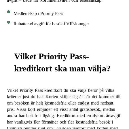
avgift – både för kortinnehavaren och resesällskap.
Medlemskap i Priority Pass
Rabatterad avgift för besök i VIP-lounger
Vilket Priority Pass-
kreditkort ska man välja?
Vilket Priority Pass-kreditkort du ska välja beror på vilka
kriterier just du har. Korten skiljer sig åt när det kommer till
om besöken är helt kostnadsfria eller endast med nedsatt
pris. Vissa kort erbjuder ett visst antal gratisbesök, medan
andra har helt fri tillgång. Kreditkort med en dyrare årsavgift
har vanligtvis fler förmåner och fler kostnadsfria besök i
flygplatslounger runt om i världen jämfört med korten med