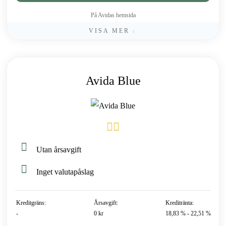
På Avidas hemsida
VISA MER
Avida Blue
Utan årsavgift
Inget valutapåslag
Kreditgräns:
Årsavgift:
Kreditränta:
-
0 kr
18,83 % - 22,51 %