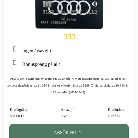
Ingen årsavgift
Bonuspoäng på allt
20,65% rörlig ränta och aviavgift om 25 kr/mån. Ger ett månadsbelopp på 936 kr, ett totalt
återbetalningsbelopp på 11 234 kr och en effektiv ränta på 24,49 % vid en skuld på 10 000 kr
i 12 månader. (2023-02-28)
Kreditgräns:
Årsavgift:
Kreditränta:
50 000 kr
0 kr
20,65 %
ANSÖK NU