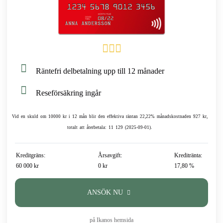
Räntefri delbetalning upp till 12 månader
Reseförsäkring ingår
Vid en skuld om 10000 kr i 12 mån blir den effektiva räntan 22,22% månadskostnaden 927 kr,
totalt att återbetala: 11 129 (2025-09-01).
Kreditgräns:
Årsavgift:
Kreditränta:
60 000 kr
0 kr
17,80 %
ANSÖK NU
på Ikanos hemsida