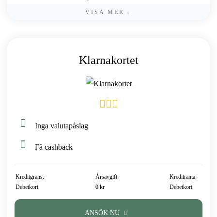
VISA MER
Klarnakortet
Inga valutapåslag
Få cashback
Kreditgräns:
Årsavgift:
Kreditränta:
Debetkort
0 kr
Debetkort
ANSÖK NU