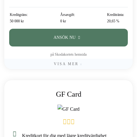
Kreditgräns:
Årsavgift:
Kreditränta:
50 000 kr
0 kr
20,65 %
ANSÖK NU
på Skodakortets hemsida
VISA MER
GF Card
Kreditkort för dig med lägre kreditvärdighet