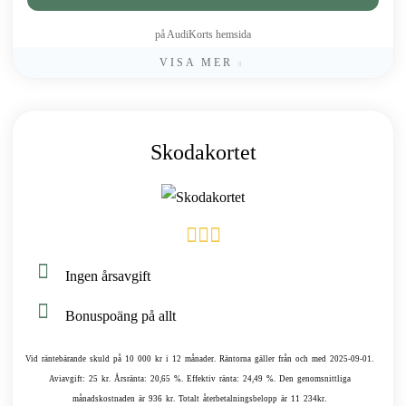
på AudiKorts hemsida
VISA MER
Skodakortet
Ingen årsavgift
Bonuspoäng på allt
Vid räntebärande skuld på 10 000 kr i 12 månader. Räntorna gäller från och med 2025-09-01.
Aviavgift: 25 kr. Årsränta: 20,65 %. Effektiv ränta: 24,49 %. Den genomsnittliga
månadskostnaden är 936 kr. Totalt återbetalningsbelopp är 11 234kr.