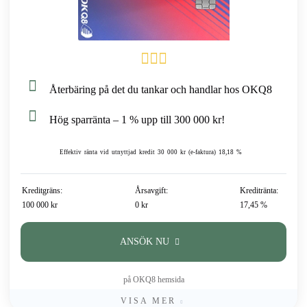
Återbäring på det du tankar och handlar hos OKQ8
Hög sparränta – 1 % upp till 300 000 kr!
Effektiv ränta vid utnyttjad kredit 30 000 kr (e-faktura) 18,18 %
Kreditgräns:
Årsavgift:
Kreditränta:
100 000 kr
0 kr
17,45 %
ANSÖK NU
på OKQ8 hemsida
VISA MER