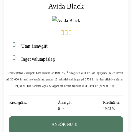
Avida Black
Utan årsavgift
Inget valutapåslag
Representativt exempel: Krediträntan är 19,95 %. Årsavgiften är 0 kr. Vid nyttjande av en kredit
på 30 000 kr med återbetalning genom 12 månadsbetalningar på 2778 kr, är den effektiva räntan
21,88 %. Det sammanlagda beloppet att betala tillbaka är 33 340 kr (2026-05-13).
Kreditgräns:
Årsavgift:
Kreditränta:
-
0 kr
19,95 %
ANSÖK NU