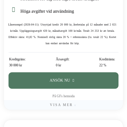
Höga avgifter vid användning
Låneexempel (2026-04-11): Utnyttjad kredit 20 000 kr, återbetalas på 12 månader med 2 021
kr/mån. Uppläggningsavgift 420 kr, månadsavgift 100 kr/mån. Totalt 24 253 kr att betala.
Effektiv ränta: 41,82 %. Nominell rörlig ränta 20 % + referensränta (f.n. totalt 22 %). Kortet
kan endast användas för köp.
Kreditgräns:
Årsavgift:
Kreditränta:
30 000 kr
0 kr
22 %
ANSÖK NU
På GFs hemsida
VISA MER