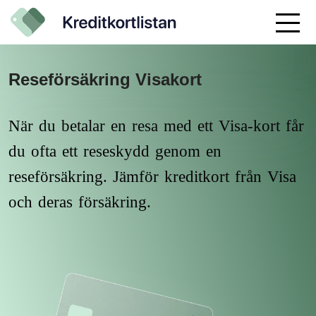
Reseförsäkring Visakort
När du betalar en resa med ett Visa-kort får
du ofta ett reseskydd genom en
reseförsäkring. Jämför kreditkort från Visa
och deras försäkring.