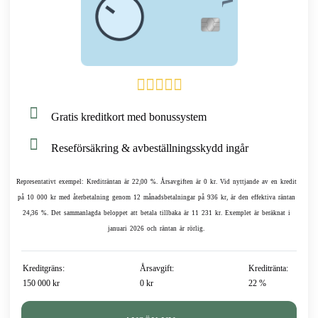
Gratis kreditkort med bonussystem
Reseförsäkring & avbeställningsskydd ingår
Representativt exempel: Krediträntan är 22,00 %. Årsavgiften är 0 kr. Vid nyttjande av en kredit
på 10 000 kr med återbetalning genom 12 månadsbetalningar på 936 kr, är den effektiva räntan
24,36 %. Det sammanlagda beloppet att betala tillbaka är 11 231 kr. Exemplet är beräknat i
januari 2026 och räntan är rörlig.
Kreditgräns:
Årsavgift:
Kreditränta:
150 000 kr
0 kr
22 %