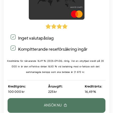
Inget valutapåslag
Kompltterande reseförsäkring ingår
Kreditränta för närvarande 16,49 % (2025-09-06), rörlig. Vid en utnyttjad kredit på 20
000 kr är den effektiva räntan 16,50 % vid betalning med e-faktura och det
sammanlagda belopp som ska betalas är 21 670 kr.
Kreditgräns:
Årsavgift:
Kreditränta:
100 000 kr
225 kr
16,49 %
ANSÖK NU