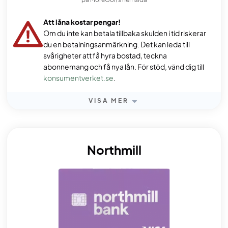
Att låna kostar pengar!
Om du inte kan betala tillbaka skulden i tid riskerar
du en betalningsanmärkning. Det kan leda till
svårigheter att få hyra bostad, teckna
abonnemang och få nya lån. För stöd, vänd dig till
konsumentverket.se
.
VISA MER
Northmill