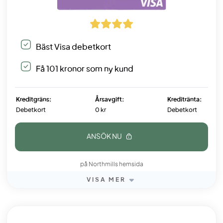
Bäst Visa debetkort
Få 101 kronor som ny kund
Kreditgräns:
Årsavgift:
Kreditränta:
Debetkort
0 kr
Debetkort
ANSÖK NU
på Northmills hemsida
VISA MER