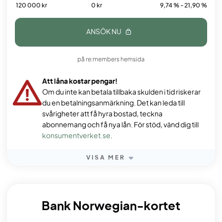
120 000 kr
0 kr
9,74 % - 21,90 %
ANSÖK NU
på re:members hemsida
Att låna kostar pengar!
Om du inte kan betala tillbaka skulden i tid riskerar
du en betalningsanmärkning. Det kan leda till
svårigheter att få hyra bostad, teckna
abonnemang och få nya lån. För stöd, vänd dig till
konsumentverket.se
.
VISA MER
Bank Norwegian-kortet