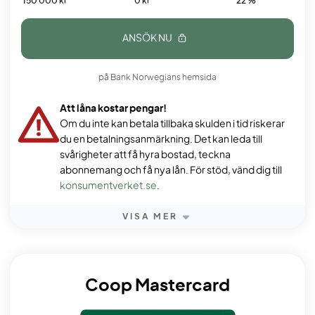
150 000 kr
0 kr
22 %
ANSÖK NU
på Bank Norwegians hemsida
Att låna kostar pengar!
Om du inte kan betala tillbaka skulden i tid riskerar
du en betalningsanmärkning. Det kan leda till
svårigheter att få hyra bostad, teckna
abonnemang och få nya lån. För stöd, vänd dig till
konsumentverket.se
.
VISA MER
Coop Mastercard