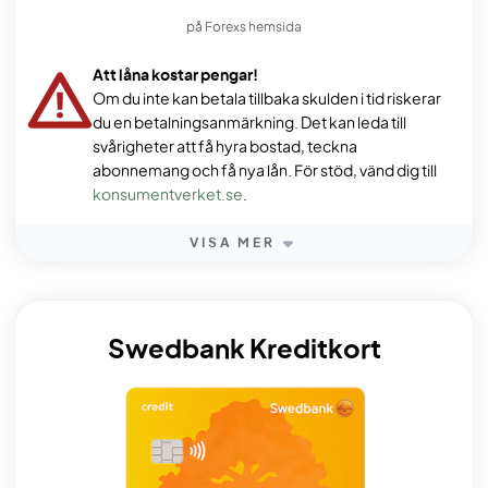
på Forexs hemsida
Att låna kostar pengar!
Om du inte kan betala tillbaka skulden i tid riskerar
du en betalningsanmärkning. Det kan leda till
svårigheter att få hyra bostad, teckna
abonnemang och få nya lån. För stöd, vänd dig till
konsumentverket.se
.
VISA MER
Swedbank Kreditkort