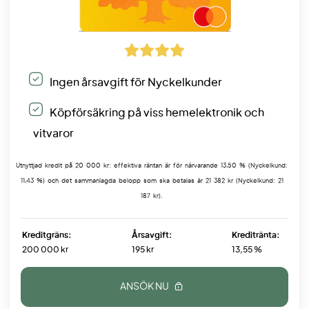
Ingen årsavgift för Nyckelkunder
Köpförsäkring på viss hemelektronik och
vitvaror
Utnyttjad kredit på 20 000 kr: effektiva räntan är för närvarande 13,50 % (Nyckelkund:
11,43 %) och det sammanlagda belopp som ska betalas är 21 382 kr (Nyckelkund: 21
187 kr).
Kreditgräns:
Årsavgift:
Kreditränta:
200 000 kr
195 kr
13,55 %
ANSÖK NU