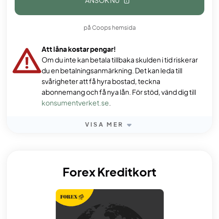
ANSÖK NU
på Coops hemsida
Att låna kostar pengar!
Om du inte kan betala tillbaka skulden i tid riskerar
du en betalningsanmärkning. Det kan leda till
svårigheter att få hyra bostad, teckna
abonnemang och få nya lån. För stöd, vänd dig till
konsumentverket.se
.
VISA MER
Forex Kreditkort