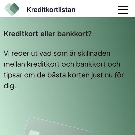
Kreditkort eller bankkort?
Vi reder ut vad som är skillnaden
mellan kreditkort och bankkort och
tipsar om de bästa korten just nu för
dig.