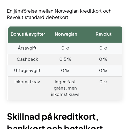
En jämförelse mellan Norwegian kreditkort och
Revolut standard debetkort.
Bonus & avgifter
Norwegian
Revolut
Årsavgift
0 kr
0 kr
Cashback
0,5 %
0 %
Uttagsavgift
0 %
0 %
Inkomstkrav
Ingen fast
0 kr
gräns, men
inkomst krävs
Skillnad på kreditkort,