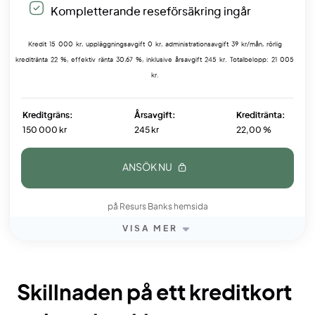
Kompletterande reseförsäkring ingår
Kredit 15 000 kr, uppläggningsavgift 0 kr, administrationsavgift 39 kr/mån, rörlig
kreditränta 22 %, effektiv ränta 30,67 %, inklusive årsavgift 245 kr. Totalbelopp: 21 005
kr.
Kreditgräns:
Årsavgift:
Kreditränta:
150 000 kr
245 kr
22,00 %
ANSÖK NU
på Resurs Banks hemsida
VISA MER
Skillnaden på ett kreditkort