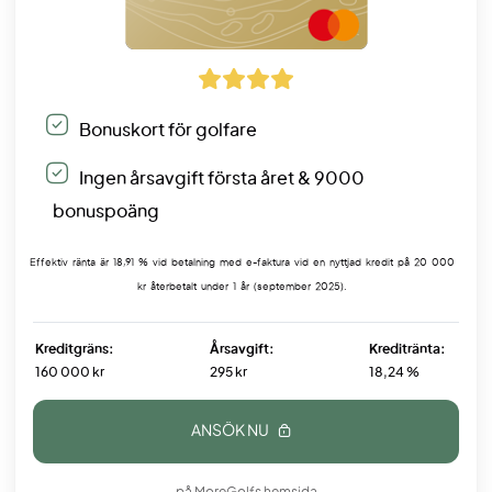
Bonuskort för golfare
Ingen årsavgift första året & 9000
bonuspoäng
Effektiv ränta är 18,91 % vid betalning med e-faktura vid en nyttjad kredit på 20 000
kr återbetalt under 1 år (september 2025).
Kreditgräns:
Årsavgift:
Kreditränta:
160 000 kr
295 kr
18,24 %
ANSÖK NU
på MoreGolfs hemsida