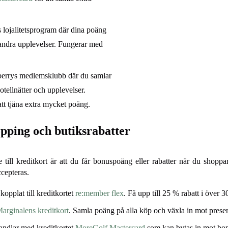
lojalitetsprogram där dina poäng
er andra upplevelser. Fungerar med
berrys medlemsklubb där du samlar
tellnätter och upplevelser.
att tjäna extra mycket poäng.
opping och butiksrabatter
e till kreditkort är att du får bonuspoäng eller rabatter när du shopp
ccepteras.
kopplat till kreditkortet
re:member flex
. Få upp till 25 % rabatt i över 
arginalens kreditkort
. Samla poäng på alla köp och växla in mot present
ndlar med kreditkortet
MoreGolf Mastercard
som kan bytas in mot bon