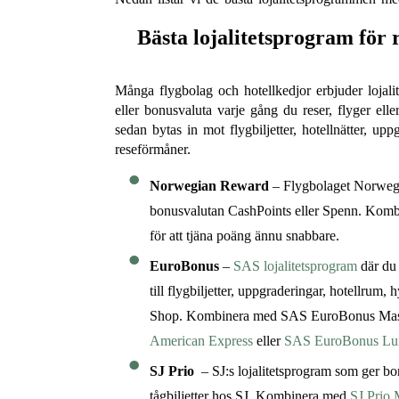
Bästa lojalitetsprogram för r
Många flygbolag och hotellkedjor erbjuder lojal
eller bonusvaluta varje gång du reser, flyger el
sedan bytas in mot flygbiljetter, hotellnätter, up
reseförmåner.
Norwegian Reward
– Flygbolaget Norwegi
bonusvalutan CashPoints eller Spenn. Kom
för att tjäna poäng ännu snabbare.
EuroBonus
–
SAS lojalitetsprogram
där du
till flygbiljetter, uppgraderingar, hotellrum,
Shop. Kombinera med SAS EuroBonus Mas
American Express
eller
SAS EuroBonus Lun
SJ Prio
– SJ:s lojalitetsprogram som ger b
tågbiljetter hos SJ. Kombinera med
SJ Prio 