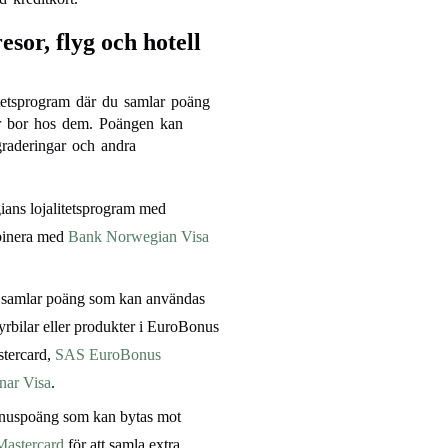
esor, flyg och hotell
itetsprogram där du samlar poäng
ler bor hos dem. Poängen kan
pgraderingar och andra
ans lojalitetsprogram med
binera med
Bank Norwegian Visa
 samlar poäng som kan användas
 hyrbilar eller produkter i EuroBonus
tercard,
SAS EuroBonus
ar Visa
.
onuspoäng som kan bytas mot
Mastercard
för att samla extra