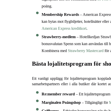
poäng.
Membership Rewards
– American Express 
kan bytas mot flygbiljetter, hotellnätter ell
American Express kreditkort
.
Strawberry-medlem
– Hotellkedjan Straw
bonusvalutan Spenn som kan användas till ho
Kombinera med
Strawberry Mastercard
för 
Bästa lojalitetsprogram för sh
Ett vanligt upplägg för lojalitetsprogram kopplad
samarbetspartners eller i alla butiker där kortet a
Re:member reward
– Ett lojalitetsprogram 
Marginalen Poängshop
– Tillgängligt för
M
Golfbonus
– Erbjuder bonuspoäng när du ha