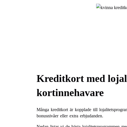
Kreditkort med lojal
kortinnehavare
Många kreditkort är kopplade till lojalitetsprogr
bonusnivåer eller extra erbjudanden.
Nedan listar vi de bästa lojalitetsprogrammen med