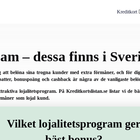
Kreditkort
am – dessa finns i Sver
tag att belöna sina trogna kunder med extra förmåner, och för 
atter, bonuspoäng och cashback är några av de vanligaste belö
aktiva lojalitetsprogram. På Kreditkortslistan.se listar vi de b
måner som lojal kund.
Vilket lojalitetsprogram ge
bäst bonus?