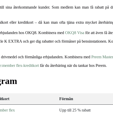
 till sina återkommande kunder. Som medlem kan man få rabatt på dri
lkort eller kreditkort – då kan man ofta tjäna extra mycket återbär
erbjudanden hos OKQ8. Kombinera med
OKQ8 Visa
för att även få åt
cle K EXTRA och ger dig rabatter och förmåner på bensinstationen. 
å drivmedel och förmånliga erbjudanden. Kombinera med
Preem Master
e:member flex-kreditkort
får du återbäring när du tankar hos Preem.
ogram
itkort
Förmån
mber flex
Upp till 25 % rabatt