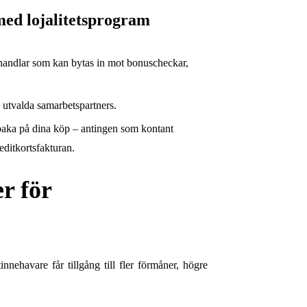
ed lojalitetsprogram
handlar som kan bytas in mot bonuscheckar,
os utvalda samarbetspartners.
lbaka på dina köp – antingen som kontant
editkortsfakturan.
r för
nehavare får tillgång till fler förmåner, högre