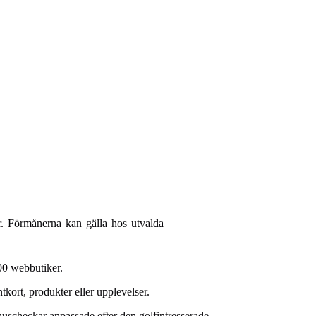
ar. Förmånerna kan gälla hos utvalda
300 webbutiker.
kort, produkter eller upplevelser.
uscheckar anpassade efter den golfintresserade.